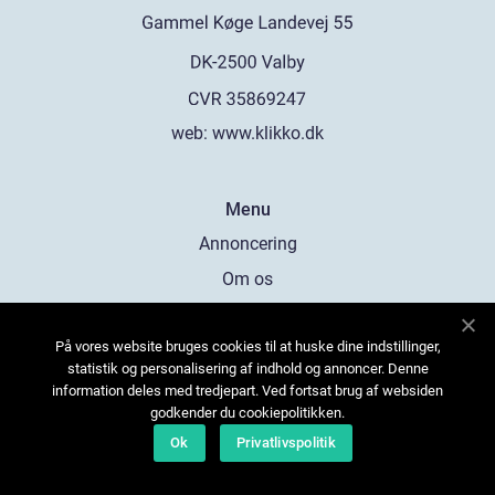
web:
www.klikko.dk
Menu
Annoncering
Om os
Cookies
På vores website bruges cookies til at huske dine indstillinger,
Kontakt os
statistik og personalisering af indhold og annoncer. Denne
Sitemap
information deles med tredjepart. Ved fortsat brug af websiden
godkender du cookiepolitikken.
Ok
Privatlivspolitik