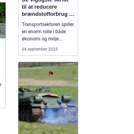
til at reducere
brændstofforbrug i
fragt
Transportsektoren spiller
en enorm rolle i både
økonomi og miljø.
Fragtbiler er uundværlige
04 september 2025
for at holde samfundet
kørende, men de bruger
også store mængder
brændstof og udleder
,
betydelige mæng...
e