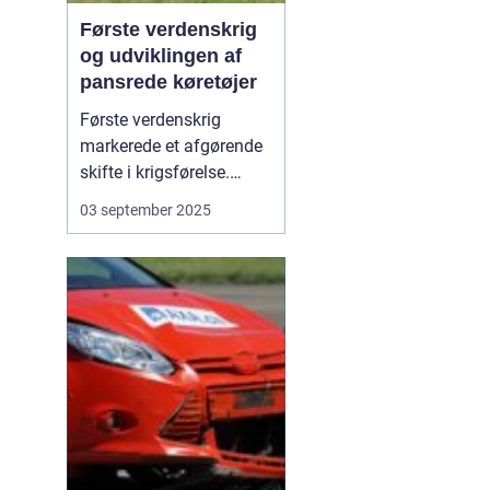
Første verdenskrig
og udviklingen af
pansrede køretøjer
Første verdenskrig
markerede et afgørende
skifte i krigsførelse.
Industrialiseringen
03 september 2025
havde allerede ændret
måden, hære blev
organiseret på, men
krigen i 1914-1918 blev
den første, hvor
pansrede k&os...