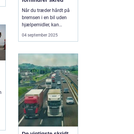
forhindrer skred
Når du træder hårdt på
bremsen i en bil uden
hjælpemidler, kan
hjulene låse sig fast, og
04 september 2025
bilen mister vejgrebet.
Det øger risikoen for, at
bilen skrider eller bliver
umulig at styre. For at
undgå dette...
n
De vigtigste skridt