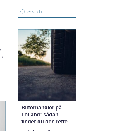
e
lot
Bilforhandler på
Lolland: sådan
finder du den rette
forhandler til dit