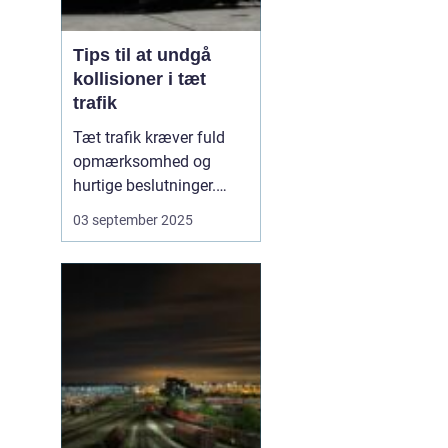
Tips til at undgå
kollisioner i tæt
trafik
Tæt trafik kræver fuld
opmærksomhed og
hurtige beslutninger.
Små fejl kan hurtigt føre
03 september 2025
til sammenstød, og
derfor er det afgørende
at kende de mest
effektive måder at
forebygge kollisioner på.
M...