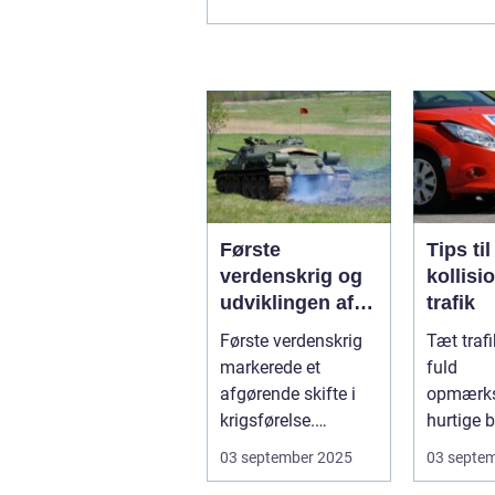
Første
Tips ti
verdenskrig og
kollisi
udviklingen af
trafik
pansrede
Første verdenskrig
Tæt traf
køretøjer
markerede et
fuld
afgørende skifte i
opmærk
krigsførelse.
hurtige b
Industrialiser...
Små fejl 
03 september 2025
03 septe