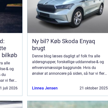
d:
Ny bil? Køb Skoda Enyaq
tte
brugt
e bilkøb
Denne blog læses dagligt af folk fra alle
aldersgrupper, forskellige uddannelse-& og
a alle
erhvervsmæssige baggrunde. Hvis du
else-& og
ønsker at annoncere på siden, så har vi flere
s du
muligheder. Bannerannoncering er blot én af
r vi flere
mulighederne. Vil du gerne vide mere...
blot én af
1 juli 2026
Linnea Jensen
21 oktober 2025
re...