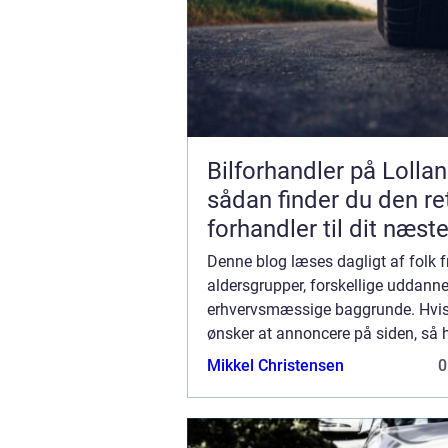
Bilforhandler på Lollan
sådan finder du den re
forhandler til dit næst
Denne blog læses dagligt af folk fr
aldersgrupper, forskellige uddann
erhvervsmæssige baggrunde. Hvi
ønsker at annoncere på siden, så ha
muligheder. Bannerannoncering er 
Mikkel Christensen
0
mulighederne. Vil du gerne vide me