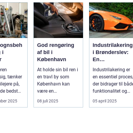
supermarkedet...
vognsbeh
God rengøring
Industrilakering
 i
af bil i
i Brønderslev:
r
København
En
kvalitetsløsning
eren
At holde sin bil ren i
Industrilakering er
til dit næste
ig, tænker
en travl by som
en essentiel proces
projekt
lejere på,
København kan
der bidrager til båd
de bedst
være en
funktionalitet og
..
udfordrende
æstetik...
mber 2025
08 juli 2025
05 april 2025
opgave. Med de...