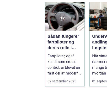
Sådan fungerer
Under
fartpiloter og
andling
deres rolle i
Løgstø
sikkerhed
Fartpiloter, også
Når vint
kendt som cruise
nærmer s
control, er blevet en
mange bi
fast del af moderne
hvordan 
biler. Systemet g...
kan besk.
02 september 2025
01 septe