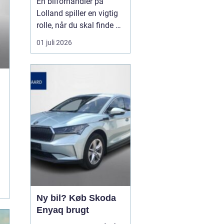
En bilforhandler på
næste bilkøb
Lolland spiller en vigtig
rolle, når du skal finde en
brugt bil, du kan stole på
01 juli 2026
i mange år. For mange er
bilen en nødvendighed i
hverdagen, og derfor
handler det ikke kun om
pris, men også om ...
Ny bil? Køb Skoda
Enyaq brugt