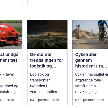
mulighederne. Vil du gerne vide mere...
l at undgå
De største
Cykelruter
oner i tæt
trends inden for
gennem
logistik og
historien: Fra
transport
transport til
ik kræver
Logistik og
Cyklen har spillet e
fritid
transport er
afgørende rolle i
somhed og
rygraden i
samfundets
eslutninger.
verdenshandlen.
udvikling, og
kan hu...
Uanset om vi taler
cykelruter fortæller
mber 2025
03 september 2025
02 september 2025
dagligvarer til
e...