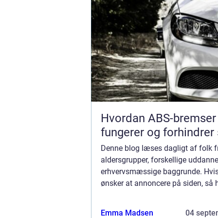
Hvordan ABS-bremser
fungerer og forhindrer
Denne blog læses dagligt af folk fr
aldersgrupper, forskellige uddann
erhvervsmæssige baggrunde. Hvi
ønsker at annoncere på siden, så ha
muligheder. Bannerannoncering er 
mulighederne. Vil du gerne vide me
Emma Madsen
04 septe