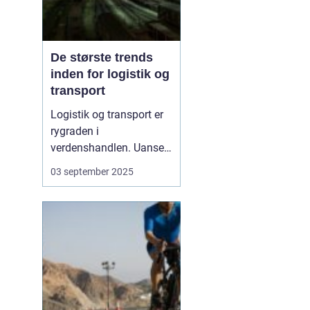
De største trends
inden for logistik og
transport
Logistik og transport er
rygraden i
verdenshandlen. Uanset
om vi taler dagligvarer til
03 september 2025
supermarkedet,
råmaterialer til industrien
eller pakker fra
onlinebutikker, så
afhænger alt af, at
transporten fungerer
effektivt. I de senere &a...