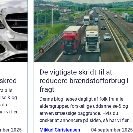
De vigtigste skridt til at
 skred
reducere brændstofforbrug i
fragt
a alle
else-& og
Denne blog læses dagligt af folk fra alle
s du
aldersgrupper, forskellige uddannelse-& og
r vi flere
erhvervsmæssige baggrunde. Hvis du
blot én af
ønsker at annoncere på siden, så har vi flere
re...
muligheder. Bannerannoncering er blot én af
mber 2025
Mikkel Christensen
04 september 2025