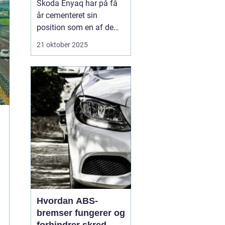
Skoda Enyaq har på få
år cementeret sin
position som en af de
mest populære elbiler på
21 oktober 2025
markedet – især blandt
familier og pendlere, der
ønsker at køre grønt
uden at gå på komp...
Hvordan ABS-
bremser fungerer og