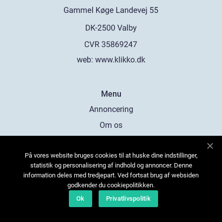
web:
www.klikko.dk
Menu
Annoncering
Om os
Cookies
På vores website bruges cookies til at huske dine indstillinger,
Kontakt os
statistik og personalisering af indhold og annoncer. Denne
Sitemap
information deles med tredjepart. Ved fortsat brug af websiden
godkender du cookiepolitikken.
Ok
Privatlivspolitik