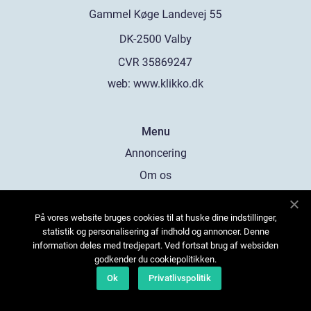
web:
www.klikko.dk
Menu
Annoncering
Om os
Cookies
På vores website bruges cookies til at huske dine indstillinger,
Kontakt os
statistik og personalisering af indhold og annoncer. Denne
Sitemap
information deles med tredjepart. Ved fortsat brug af websiden
godkender du cookiepolitikken.
Ok
Privatlivspolitik