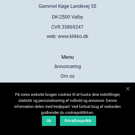
web:
www.klikko.dk
Menu
Annoncering
Om os
Cookies
På vores website bruges cookies til at huske dine indstillinger,
Kontakt os
statistik og personalisering af indhold og annoncer. Denne
Sitemap
information deles med tredjepart. Ved fortsat brug af websiden
godkender du cookiepolitikken.
Ok
Privatlivspolitik