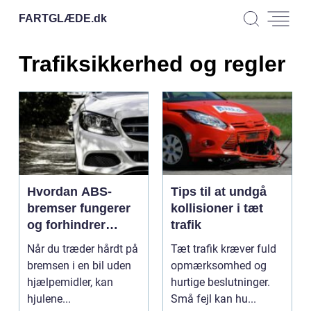
FARTGLÆDE.
dk
Trafiksikkerhed og regler
Hvordan ABS-
Tips til at undgå
bremser fungerer
kollisioner i tæt
og forhindrer
trafik
skred
Når du træder hårdt på
Tæt trafik kræver fuld
bremsen i en bil uden
opmærksomhed og
hjælpemidler, kan
hurtige beslutninger.
hjulene...
Små fejl kan hu...