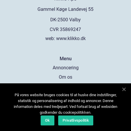
web:
www.klikko.dk
Menu
Annoncering
Om os
Cookies
På vores website bruges cookies til at huske dine indstillinger,
Kontakt os
statistik og personalisering af indhold og annoncer. Denne
Sitemap
information deles med tredjepart. Ved fortsat brug af websiden
godkender du cookiepolitikken.
Ok
Privatlivspolitik