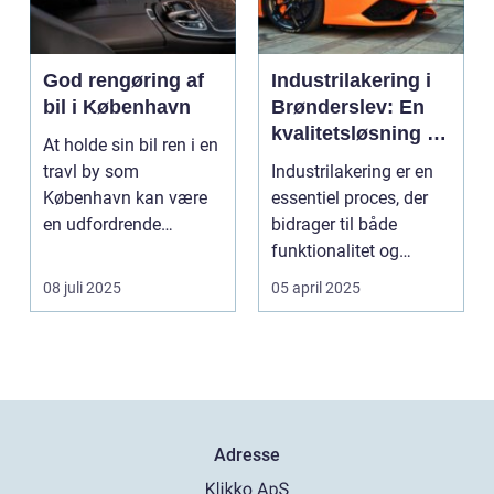
God rengøring af
Industrilakering i
bil i København
Brønderslev: En
kvalitetsløsning til
At holde sin bil ren i en
dit næste projekt
travl by som
Industrilakering er en
København kan være
essentiel proces, der
en udfordrende
bidrager til både
opgave. Med de...
funktionalitet og
æstetik...
08 juli 2025
05 april 2025
Adresse