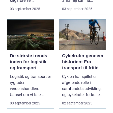
krigsførelse.
Små fejl kan hu...
Industrialiser...
03 september 2025
03 september 2025
De største trends
Cykelruter gennem
inden for logistik
historien: Fra
og transport
transport til fritid
Logistik og transport er
Cyklen har spillet en
rygraden i
afgørende rolle i
verdenshandlen.
samfundets udvikling,
Uanset om vi taler
og cykelruter fortæller
dagligvarer til
e...
03 september 2025
02 september 2025
supermarkedet...