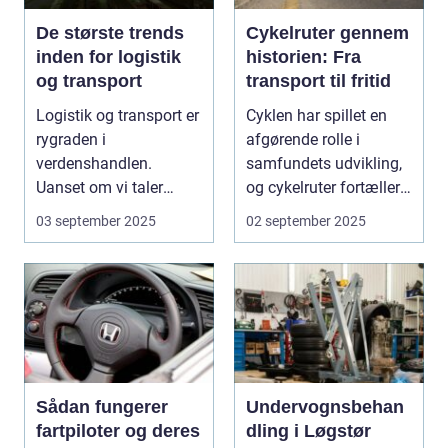
De største trends
Cykelruter gennem
inden for logistik
historien: Fra
og transport
transport til fritid
Logistik og transport er
Cyklen har spillet en
rygraden i
afgørende rolle i
verdenshandlen.
samfundets udvikling,
Uanset om vi taler
og cykelruter fortæller
dagligvarer til
e...
03 september 2025
02 september 2025
supermarkedet...
Sådan fungerer
Undervognsbehan
fartpiloter og deres
dling i Løgstør