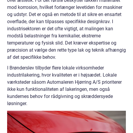
over æstetik. For det første beskytter lakken materialet
mod korrosion, hvilket forlænger levetiden for maskiner
og udstyr. Det er også en metode til at sikre en ensartet
overflade, der kan tilpasses specifikke designkrav. I
industrisektoren er det ofte vigtigt, at malingen kan
modstå belastninger fra kemikalier, ekstreme
temperaturer og fysisk slid. Det kræver ekspertise og
præcision at vælge den rette type lak og teknik afhængig
af det specifikke behov.
I Brønderslev tilbyder flere lokale virksomheder
industrilakering, hvor kvaliteten er i højsædet. Lokale
værksteder såsom Automaleren Hjørring A/S prioriterer
ikke kun funktionaliteten af lakeringen, men også
kundernes behov for rådgivning og skræddersyede
løsninger.