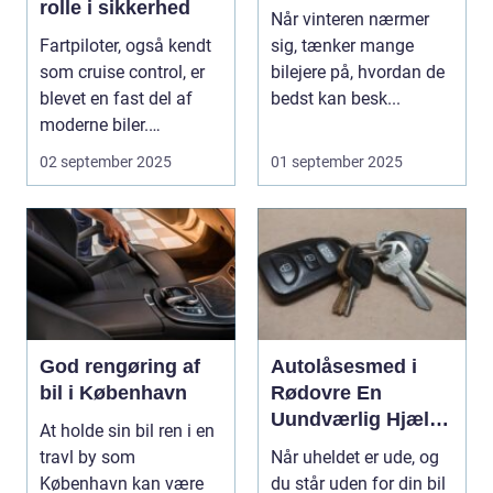
rolle i sikkerhed
Når vinteren nærmer
Fartpiloter, også kendt
sig, tænker mange
som cruise control, er
bilejere på, hvordan de
blevet en fast del af
bedst kan besk...
moderne biler.
Systemet g...
02 september 2025
01 september 2025
God rengøring af
Autolåsesmed i
bil i København
Rødovre En
Uundværlig Hjælp I
At holde sin bil ren i en
Nødsituationer
travl by som
Når uheldet er ude, og
København kan være
du står uden for din bil