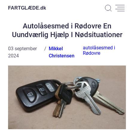
FARTGLÆDE.
dk
Autolåsesmed i Rødovre En
Uundværlig Hjælp I Nødsituationer
autolåsesmed i
03 september
Mikkel
Rødovre
2024
Christensen