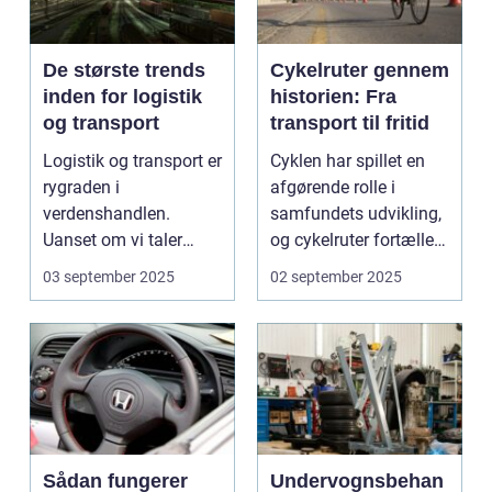
De største trends
Cykelruter gennem
inden for logistik
historien: Fra
og transport
transport til fritid
Logistik og transport er
Cyklen har spillet en
rygraden i
afgørende rolle i
verdenshandlen.
samfundets udvikling,
Uanset om vi taler
og cykelruter fortæller
dagligvarer til
e...
03 september 2025
02 september 2025
supermarkedet...
Sådan fungerer
Undervognsbehan