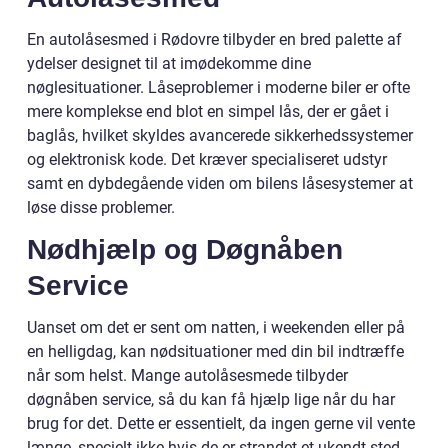
En autolåsesmed i Rødovre tilbyder en bred palette af
ydelser designet til at imødekomme dine
nøglesituationer. Låseproblemer i moderne biler er ofte
mere komplekse end blot en simpel lås, der er gået i
baglås, hvilket skyldes avancerede sikkerhedssystemer
og elektronisk kode. Det kræver specialiseret udstyr
samt en dybdegående viden om bilens låsesystemer at
løse disse problemer.
Nødhjælp og Døgnåben
Service
Uanset om det er sent om natten, i weekenden eller på
en helligdag, kan nødsituationer med din bil indtræffe
når som helst. Mange autolåsesmede tilbyder
døgnåben service, så du kan få hjælp lige når du har
brug for det. Dette er essentielt, da ingen gerne vil vente
længe, specielt ikke hvis de er strandet et ukendt sted