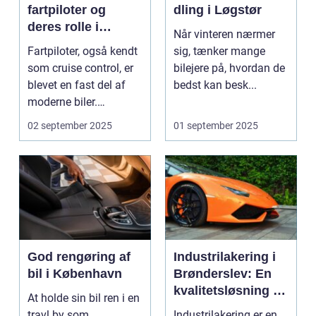
fartpiloter og
dling i Løgstør
deres rolle i
Når vinteren nærmer
sikkerhed
Fartpiloter, også kendt
sig, tænker mange
som cruise control, er
bilejere på, hvordan de
blevet en fast del af
bedst kan besk...
moderne biler.
Systemet g...
02 september 2025
01 september 2025
God rengøring af
Industrilakering i
bil i København
Brønderslev: En
kvalitetsløsning til
At holde sin bil ren i en
dit næste projekt
travl by som
Industrilakering er en