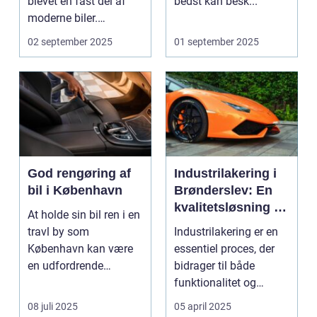
blevet en fast del af
bedst kan besk...
moderne biler.
Systemet g...
02 september 2025
01 september 2025
God rengøring af
Industrilakering i
bil i København
Brønderslev: En
kvalitetsløsning til
At holde sin bil ren i en
dit næste projekt
travl by som
Industrilakering er en
København kan være
essentiel proces, der
en udfordrende
bidrager til både
opgave. Med de...
funktionalitet og
æstetik...
08 juli 2025
05 april 2025