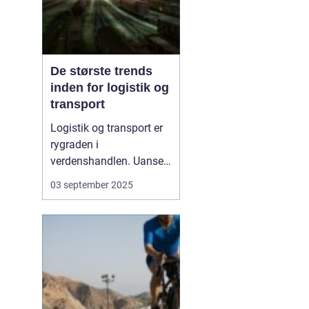
De største trends
inden for logistik og
transport
Logistik og transport er
rygraden i
verdenshandlen. Uanset
om vi taler dagligvarer til
03 september 2025
supermarkedet,
råmaterialer til industrien
eller pakker fra
onlinebutikker, så
afhænger alt af, at
transporten fungerer
effektivt. I de senere &a...