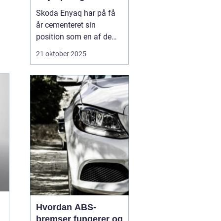
Skoda Enyaq har på få
år cementeret sin
position som en af de
mest populære elbiler på
21 oktober 2025
markedet – især blandt
familier og pendlere, der
ønsker at køre grønt
uden at gå på komp...
Hvordan ABS-
bremser fungerer og