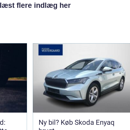
læst flere indlæg her
d:
Ny bil? Køb Skoda Enyaq