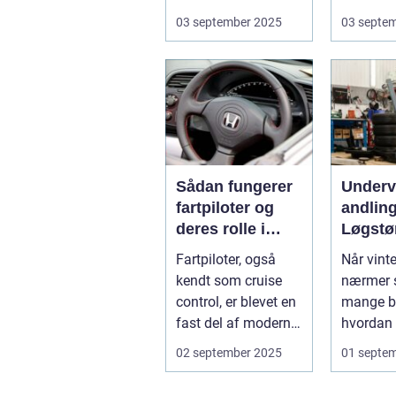
Industrialiser...
Små fejl 
03 september 2025
03 septe
Sådan fungerer
Under
fartpiloter og
andling
deres rolle i
Løgstø
sikkerhed
Fartpiloter, også
Når vint
kendt som cruise
nærmer s
control, er blevet en
mange bi
fast del af moderne
hvordan 
biler. Systemet g...
kan besk.
02 september 2025
01 septe