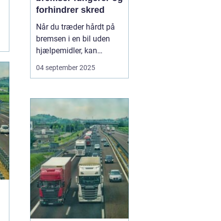
forhindrer skred
Når du træder hårdt på
bremsen i en bil uden
hjælpemidler, kan
hjulene låse sig fast, og
04 september 2025
bilen mister vejgrebet.
Det øger risikoen for, at
bilen skrider eller bliver
umulig at styre. For at
undgå dette...