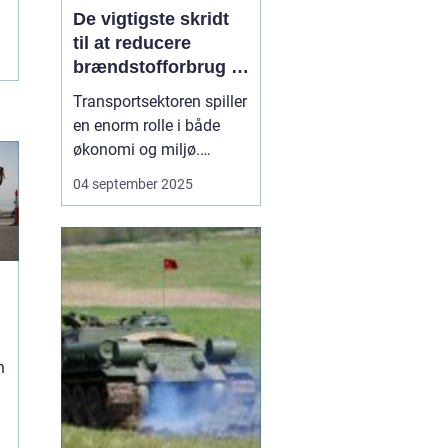
De vigtigste skridt
til at reducere
brændstofforbrug i
fragt
Transportsektoren spiller
en enorm rolle i både
økonomi og miljø.
Fragtbiler er uundværlige
04 september 2025
for at holde samfundet
kørende, men de bruger
også store mængder
brændstof og udleder
betydelige mæng...
n