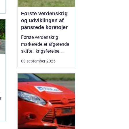
Første verdenskrig
og udviklingen af
pansrede køretøjer
Første verdenskrig
markerede et afgørende
skifte i krigsførelse.
Industrialiseringen
03 september 2025
havde allerede ændret
måden, hære blev
organiseret på, men
krigen i 1914-1918 blev
,
den første, hvor
e
pansrede k&os...