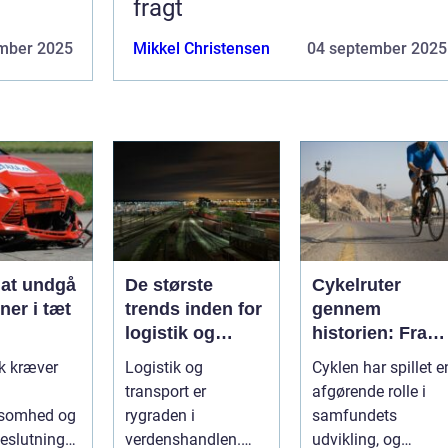
fragt
mber 2025
Mikkel Christensen
04 september 2025
l at undgå
De største
Cykelruter
oner i tæt
trends inden for
gennem
logistik og
historien: Fra
transport
transport til
ik kræver
Logistik og
Cyklen har spillet e
fritid
transport er
afgørende rolle i
somhed og
rygraden i
samfundets
eslutninger.
verdenshandlen.
udvikling, og