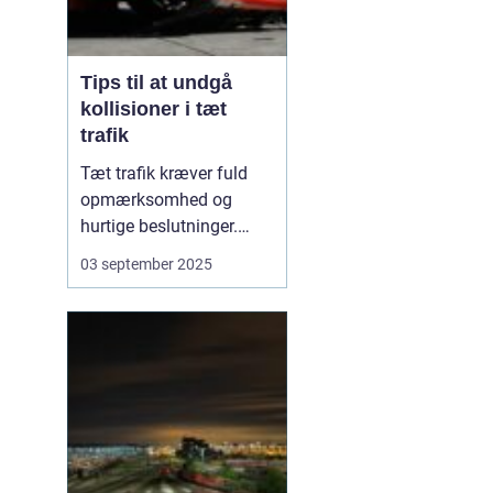
Tips til at undgå
kollisioner i tæt
trafik
Tæt trafik kræver fuld
opmærksomhed og
hurtige beslutninger.
Små fejl kan hurtigt føre
03 september 2025
til sammenstød, og
derfor er det afgørende
at kende de mest
effektive måder at
forebygge kollisioner på.
M...