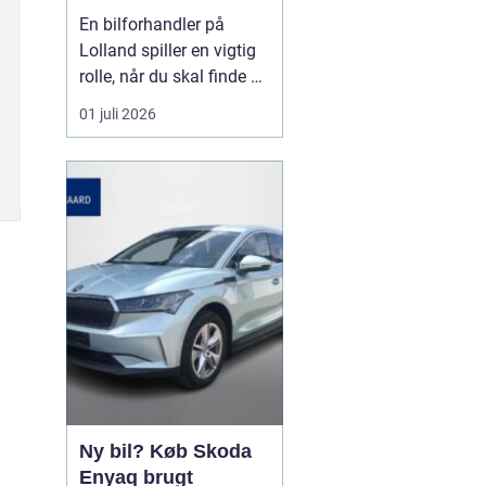
forhandler til dit
En bilforhandler på
næste bilkøb
Lolland spiller en vigtig
rolle, når du skal finde en
brugt bil, du kan stole på
01 juli 2026
i mange år. For mange er
bilen en nødvendighed i
hverdagen, og derfor
handler det ikke kun om
pris, men også om ...
Ny bil? Køb Skoda
Enyaq brugt