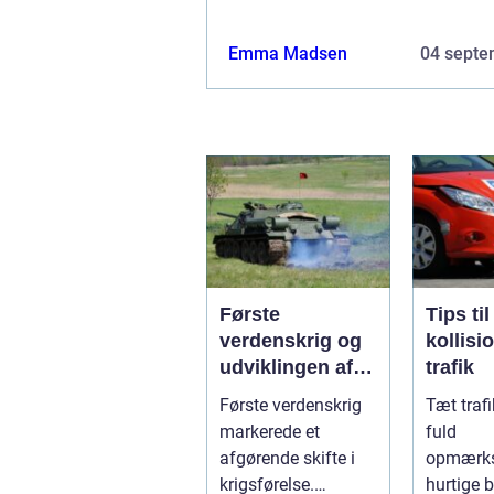
Emma Madsen
04 septe
Første
Tips ti
verdenskrig og
kollisi
udviklingen af
trafik
pansrede
Første verdenskrig
Tæt traf
køretøjer
markerede et
fuld
afgørende skifte i
opmærk
krigsførelse.
hurtige b