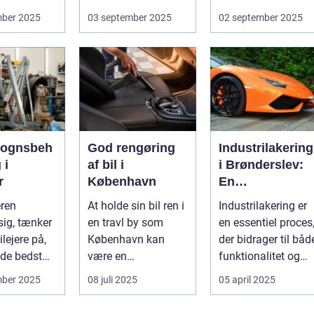
kan hu...
Uanset om vi taler
cykelruter fortæller
mber 2025
03 september 2025
02 september 2025
dagligvarer til
e...
supermarkedet...
vognsbeh
God rengøring
Industrilakering
 i
af bil i
i Brønderslev:
r
København
En
kvalitetsløsning
eren
At holde sin bil ren i
Industrilakering er
til dit næste
ig, tænker
en travl by som
en essentiel proces
projekt
lejere på,
København kan
der bidrager til båd
de bedst
være en
funktionalitet og
..
udfordrende
æstetik...
mber 2025
08 juli 2025
05 april 2025
opgave. Med de...