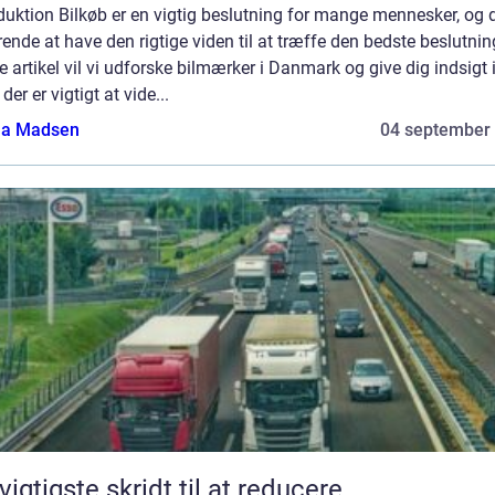
duktion Bilkøb er en vigtig beslutning for mange mennesker, og d
ende at have den rigtige viden til at træffe den bedste beslutning
 artikel vil vi udforske bilmærker i Danmark og give dig indsigt i
der er vigtigt at vide...
a Madsen
04 september
vigtigste skridt til at reducere