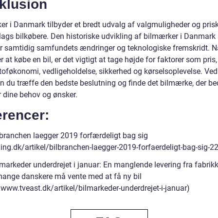
klusion
er i Danmark tilbyder et bredt udvalg af valgmuligheder og pris
 slags bilkøbere. Den historiske udvikling af bilmærker i Danmark
er samtidig samfundets ændringer og teknologiske fremskridt. N
r at købe en bil, er det vigtigt at tage højde for faktorer som pris,
oføkonomi, vedligeholdelse, sikkerhed og kørselsoplevelse. Ved
an du træffe den bedste beslutning og finde det bilmærke, der be
r dine behov og ønsker.
erencer:
ilbranchen laegger 2019 forfærdeligt bag sig
//ing.dk/artikel/bilbranchen-laegger-2019-forfaerdeligt-bag-sig-
lmarkeder underdrejet i januar: En manglende levering fra fabrik
 mange danskere må vente med at få ny bil
/www.tveast.dk/artikel/bilmarkeder-underdrejet-i-januar)