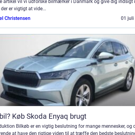
 artikel vil vi udforske bilmærker i Danmark og give dig indsigt i
der er vigtigt at vide...
el Christensen
01 jul
bil? Køb Skoda Enyaq brugt
duktion Bilkøb er en vigtig beslutning for mange mennesker, og d
ende at have den rigtige viden til at træffe den bedste beslutning