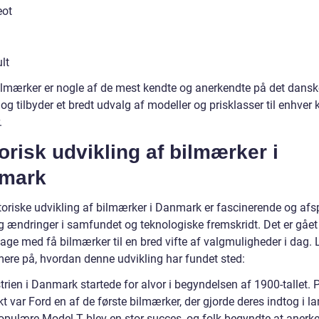
eot
lt
ilmærker er nogle af de mest kendte og anerkendte på det dansk
g tilbyder et bredt udvalg af modeller og prisklasser til enhver
.
orisk udvikling af bilmærker i
mark
toriske udvikling af bilmærker i Danmark er fascinerende og afsp
g ændringer i samfundet og teknologiske fremskridt. Det er gået
dage med få bilmærker til en bred vifte af valgmuligheder i dag.
ere på, hvordan denne udvikling har fundet sted:
trien i Danmark startede for alvor i begyndelsen af 1900-tallet. 
t var Ford en af de første bilmærker, der gjorde deres indtog i la
opulære Model T blev en stor succes, og folk begyndte at anerk