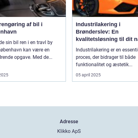
engøring af bil i
Industrilakering i
nhavn
Brønderslev: En
kvalitetsløsning til dit 
de sin bil ren i en travl by
projekt
øbenhavn kan være en
Industrilakering er en essenti
drende opgave. Med de...
proces, der bidrager til både
funktionalitet og æstetik...
 2025
05 april 2025
Adresse