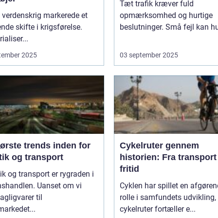
Tæt trafik kræver fuld
 verdenskrig markerede et
opmærksomhed og hurtige
nde skifte i krigsførelse.
beslutninger. Små fejl kan hu
ialiser...
tember 2025
03 september 2025
ørste trends inden for
Cykelruter gennem
tik og transport
historien: Fra transport 
fritid
ik og transport er rygraden i
nshandlen. Uanset om vi
Cyklen har spillet en afgøre
agligvarer til
rolle i samfundets udvikling,
arkedet...
cykelruter fortæller e...