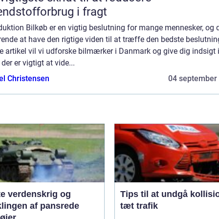
ndstofforbrug i fragt
duktion Bilkøb er en vigtig beslutning for mange mennesker, og d
ende at have den rigtige viden til at træffe den bedste beslutning
 artikel vil vi udforske bilmærker i Danmark og give dig indsigt i
der er vigtigt at vide...
el Christensen
04 september
te verdenskrig og
Tips til at undgå kollisi
klingen af pansrede
tæt trafik
øjer