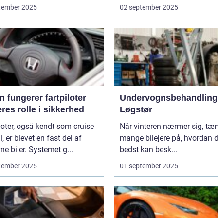
tember 2025
02 september 2025
 fungerer fartpiloter
Undervognsbehandling 
res rolle i sikkerhed
Løgstør
loter, også kendt som cruise
Når vinteren nærmer sig, tæ
l, er blevet en fast del af
mange bilejere på, hvordan 
e biler. Systemet g...
bedst kan besk...
tember 2025
01 september 2025