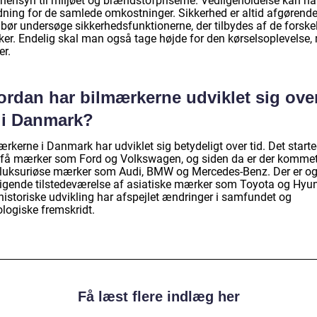
hensyn til miljøet og brændstofpriserne. Vedligeholdelse kan h
dning for de samlede omkostninger. Sikkerhed er altid afgørende
bør undersøge sikkerhedsfunktionerne, der tilbydes af de forskel
er. Endelig skal man også tage højde for den kørselsoplevelse,
er.
ordan har bilmærkerne udviklet sig ove
d i Danmark?
rkerne i Danmark har udviklet sig betydeligt over tid. Det start
få mærker som Ford og Volkswagen, og siden da er der komme
e luksuriøse mærker som Audi, BMW og Mercedes-Benz. Der er o
tigende tilstedeværelse af asiatiske mærker som Toyota og Hyun
historiske udvikling har afspejlet ændringer i samfundet og
ologiske fremskridt.
Få læst flere indlæg her