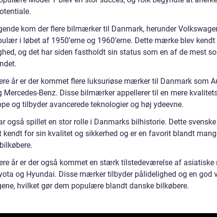
otentiale.
lgende kom der flere bilmærker til Danmark, herunder Volkswag
pulær i løbet af 1950’erne og 1960’erne. Dette mærke blev kendt 
ghed, og det har siden fastholdt sin status som en af de mest so
andet.
nere år er der kommet flere luksuriøse mærker til Danmark som A
Mercedes-Benz. Disse bilmærker appellerer til en mere kvalitet
pe og tilbyder avancerede teknologier og høj ydeevne.
r også spillet en stor rolle i Danmarks bilhistorie. Dette svens
t kendt for sin kvalitet og sikkerhed og er en favorit blandt man
bilkøbere.
nere år er der også kommet en stærk tilstedeværelse af asiatisk
ota og Hyundai. Disse mærker tilbyder pålidelighed og en god 
gene, hvilket gør dem populære blandt danske bilkøbere.