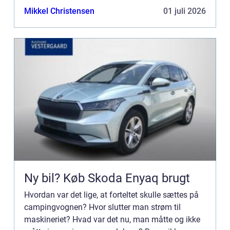
værre, end hvis man som campist skal stå i
Mikkel Christensen
01 juli 2026
silende regnvejr ...
Ny bil? Køb Skoda Enyaq brugt
Hvordan var det lige, at forteltet skulle sættes på
campingvognen? Hvor slutter man strøm til
maskineriet? Hvad var det nu, man måtte og ikke