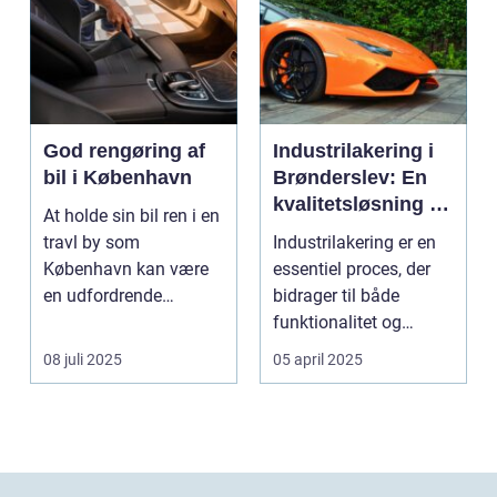
God rengøring af
Industrilakering i
bil i København
Brønderslev: En
kvalitetsløsning til
At holde sin bil ren i en
dit næste projekt
travl by som
Industrilakering er en
København kan være
essentiel proces, der
en udfordrende
bidrager til både
opgave. Med de...
funktionalitet og
æstetik...
08 juli 2025
05 april 2025