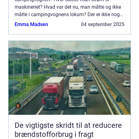
maskineriet? Hvad var det nu, man måtte og ikke
måtte i campingvognens lokum? Der er ikke noget
værre, end hvis man som campist skal stå i
Emma Madsen
04 september 2025
silende regnvejr ...
De vigtigste skridt til at reducere
brændstofforbrug i fragt