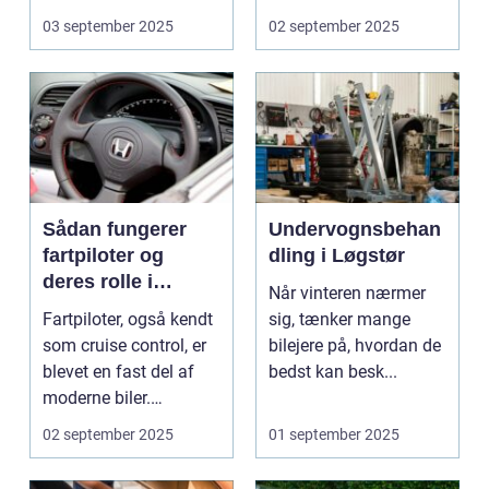
dagligvarer til
e...
03 september 2025
02 september 2025
supermarkedet...
Sådan fungerer
Undervognsbehan
fartpiloter og
dling i Løgstør
deres rolle i
Når vinteren nærmer
sikkerhed
Fartpiloter, også kendt
sig, tænker mange
som cruise control, er
bilejere på, hvordan de
blevet en fast del af
bedst kan besk...
moderne biler.
Systemet g...
02 september 2025
01 september 2025