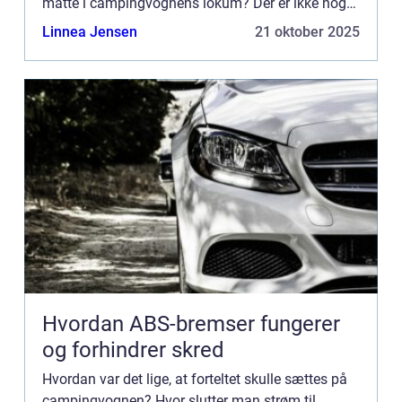
måtte i campingvognens lokum? Der er ikke noget
værre, end hvis man som campist skal stå i
Linnea Jensen
21 oktober 2025
silende regnvejr ...
Hvordan ABS-bremser fungerer
og forhindrer skred
Hvordan var det lige, at forteltet skulle sættes på
campingvognen? Hvor slutter man strøm til