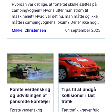
Hvordan var det lige, at forteltet skulle sættes på
campingvognen? Hvor slutter man strøm til
maskineriet? Hvad var det nu, man måtte og ikke
måtte i campingvognens lokum? Der er ikke noget
værre, end hvis man som campist skal stå i
Mikkel Christensen
04 september 2025
silende regnvejr ...
Første verdenskrig
Tips til at undgå
og udviklingen af
kollisioner i tæt
pansrede køretøjer
trafik
Første verdenskrig
Tæt trafik kræver fuld