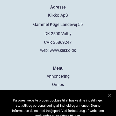
Adresse
web:
www.klikko.dk
Menu
Annoncering
Om os
Cookies
På vores website bruges cookies til at huske dine indstillinger,
Kontakt os
statistik og personalisering af indhold og annoncer. Denne
Sitemap
information deles med tredjepart. Ved fortsat brug af websiden
godkender du cookiepolitikken.