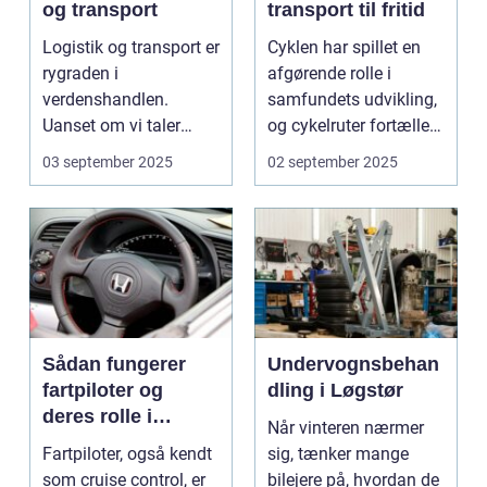
og transport
transport til fritid
Logistik og transport er
Cyklen har spillet en
rygraden i
afgørende rolle i
verdenshandlen.
samfundets udvikling,
Uanset om vi taler
og cykelruter fortæller
dagligvarer til
e...
03 september 2025
02 september 2025
supermarkedet...
Sådan fungerer
Undervognsbehan
fartpiloter og
dling i Løgstør
deres rolle i
Når vinteren nærmer
sikkerhed
Fartpiloter, også kendt
sig, tænker mange
som cruise control, er
bilejere på, hvordan de