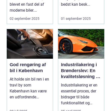
blevet en fast del af
bedst kan besk...
moderne biler.
Systemet g...
02 september 2025
01 september 2025
God rengøring af
Industrilakering i
bil i København
Brønderslev: En
kvalitetsløsning til
At holde sin bil ren i en
dit næste projekt
travl by som
Industrilakering er en
København kan være
essentiel proces, der
en udfordrende
bidrager til både
opgave. Med de...
funktionalitet og
æstetik...