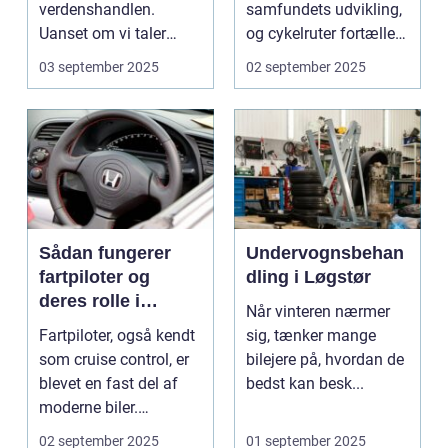
verdenshandlen.
samfundets udvikling,
Uanset om vi taler
og cykelruter fortæller
dagligvarer til
e...
03 september 2025
02 september 2025
supermarkedet...
Sådan fungerer
Undervognsbehan
fartpiloter og
dling i Løgstør
deres rolle i
Når vinteren nærmer
sikkerhed
Fartpiloter, også kendt
sig, tænker mange
som cruise control, er
bilejere på, hvordan de
blevet en fast del af
bedst kan besk...
moderne biler.
Systemet g...
02 september 2025
01 september 2025