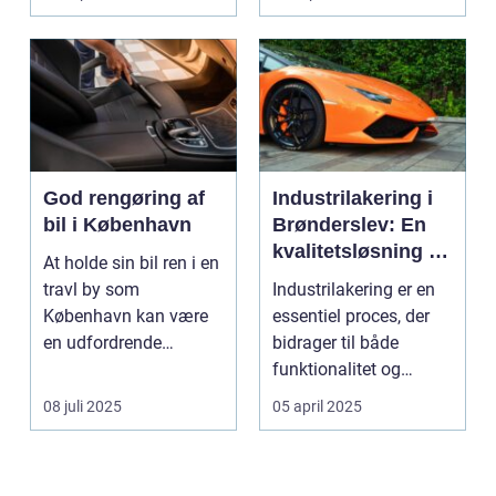
God rengøring af
Industrilakering i
bil i København
Brønderslev: En
kvalitetsløsning til
At holde sin bil ren i en
dit næste projekt
travl by som
Industrilakering er en
København kan være
essentiel proces, der
en udfordrende
bidrager til både
opgave. Med de...
funktionalitet og
æstetik...
08 juli 2025
05 april 2025