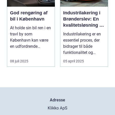
God rengøring af
Industrilakering i
bil i København
Brønderslev: En
kvalitetsløsning til
At holde sin bil ren i en
dit næste projekt
travl by som
Industrilakering er en
København kan være
essentiel proces, der
en udfordrende
bidrager til både
opgave. Med de...
funktionalitet og
æstetik...
08 juli 2025
05 april 2025
Adresse