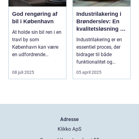
God rengøring af
Industrilakering i
bil i København
Brønderslev: En
kvalitetsløsning til
At holde sin bil ren i en
dit næste projekt
travl by som
Industrilakering er en
København kan være
essentiel proces, der
en udfordrende
bidrager til både
opgave. Med de...
funktionalitet og
æstetik...
08 juli 2025
05 april 2025
Adresse