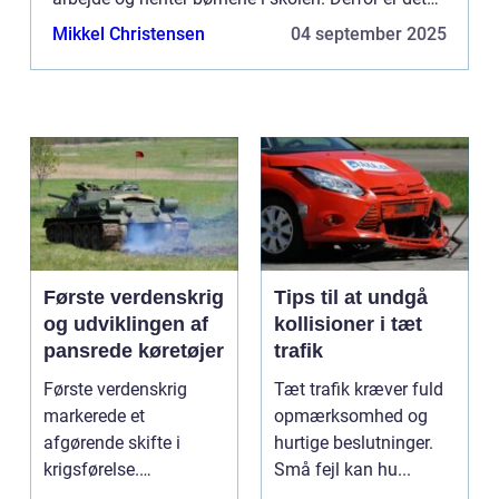
vigtigt du sørger for, at din...
Mikkel Christensen
04 september 2025
Første verdenskrig
Tips til at undgå
og udviklingen af
kollisioner i tæt
pansrede køretøjer
trafik
Første verdenskrig
Tæt trafik kræver fuld
markerede et
opmærksomhed og
afgørende skifte i
hurtige beslutninger.
krigsførelse.
Små fejl kan hu...
Industrialiser...