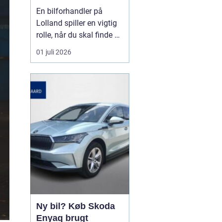
forhandler til dit
En bilforhandler på
næste bilkøb
Lolland spiller en vigtig
rolle, når du skal finde en
brugt bil, du kan stole på
01 juli 2026
i mange år. For mange er
bilen en nødvendighed i
hverdagen, og derfor
handler det ikke kun om
pris, men også om ...
Ny bil? Køb Skoda
Enyaq brugt