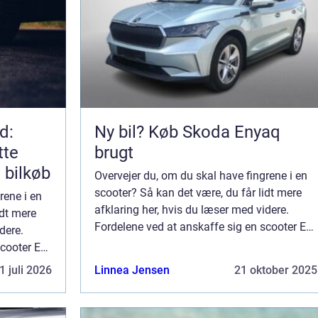
d:
Ny bil? Køb Skoda Enyaq
tte
brugt
e bilkøb
Overvejer du, om du skal have fingrene i en
scooter? Så kan det være, du får lidt mere
rene i en
afklaring her, hvis du læser med videre.
idt mere
Fordelene ved at anskaffe sig en scooter En
dere.
scooter kan give utrolig meget fleksibilitet,
scooter En
hvis du vil have et køretøj, du ...
ibilitet,
1 juli 2026
Linnea Jensen
21 oktober 2025