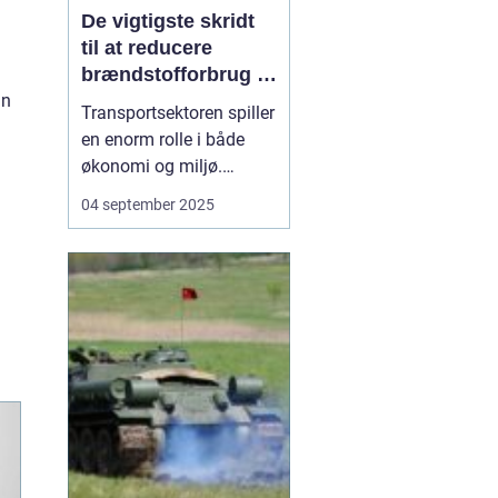
De vigtigste skridt
til at reducere
brændstofforbrug i
fragt
an
Transportsektoren spiller
en enorm rolle i både
økonomi og miljø.
Fragtbiler er uundværlige
04 september 2025
for at holde samfundet
kørende, men de bruger
også store mængder
brændstof og udleder
betydelige mæng...