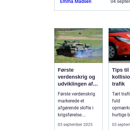
Emma Madsen
04 septe
Første
Tips ti
verdenskrig og
kollisi
udviklingen af
trafik
pansrede
Første verdenskrig
Tæt traf
køretøjer
markerede et
fuld
afgørende skifte i
opmærk
krigsførelse.
hurtige b
Industrialiser...
Små fejl 
03 september 2025
03 septe