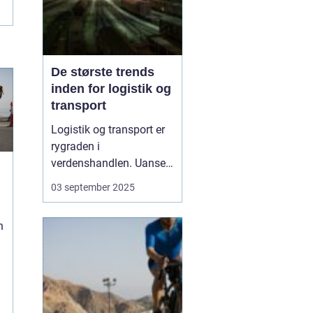
De største trends
inden for logistik og
transport
Logistik og transport er
rygraden i
verdenshandlen. Uanset
om vi taler dagligvarer til
03 september 2025
supermarkedet,
råmaterialer til industrien
n
eller pakker fra
onlinebutikker, så
afhænger alt af, at
transporten fungerer
effektivt. I de senere &a...