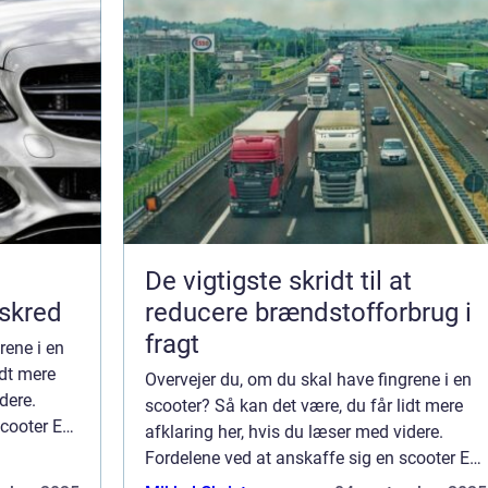
De vigtigste skridt til at
 skred
reducere brændstofforbrug i
fragt
rene i en
idt mere
Overvejer du, om du skal have fingrene i en
dere.
scooter? Så kan det være, du får lidt mere
scooter En
afklaring her, hvis du læser med videre.
ibilitet,
Fordelene ved at anskaffe sig en scooter En
scooter kan give utrolig meget fleksibilitet,