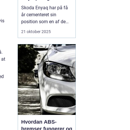
Skoda Enyaq har på få
år cementeret sin
vis
position som en af de
mest populære elbiler på
21 oktober 2025
markedet – især blandt
familier og pendlere, der
ønsker at køre grønt
å.
uden at gå på komp...
 at
ed
l
Hvordan ABS-
bremser fungerer og