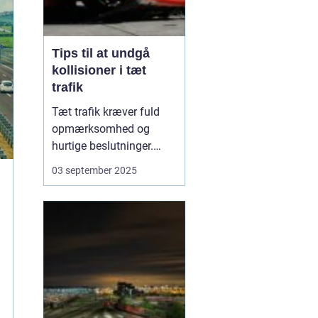
Tips til at undgå
kollisioner i tæt
trafik
Tæt trafik kræver fuld
opmærksomhed og
hurtige beslutninger.
Små fejl kan hurtigt føre
03 september 2025
til sammenstød, og
derfor er det afgørende
at kende de mest
effektive måder at
forebygge kollisioner på.
M...