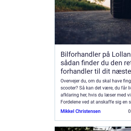
Bilforhandler på Lollan
sådan finder du den re
forhandler til dit næst
Overvejer du, om du skal have fing
scooter? Så kan det være, du får l
afklaring her, hvis du læser med vi
Fordelene ved at anskaffe sig en 
scooter kan give utrolig meget fleks
Mikkel Christensen
0
hvis du vil have et køretøj, du ...