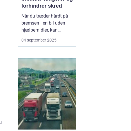
forhindrer skred
Når du træder hårdt på
bremsen i en bil uden
hjælpemidler, kan
hjulene låse sig fast, og
04 september 2025
bilen mister vejgrebet.
Det øger risikoen for, at
bilen skrider eller bliver
umulig at styre. For at
undgå dette...
u