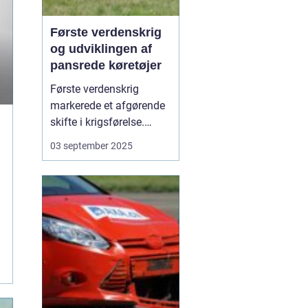
Første verdenskrig
og udviklingen af
pansrede køretøjer
Første verdenskrig
markerede et afgørende
skifte i krigsførelse.
Industrialiseringen
03 september 2025
havde allerede ændret
måden, hære blev
organiseret på, men
krigen i 1914-1918 blev
den første, hvor
pansrede k&os...