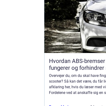
Hvordan ABS-bremser
fungerer og forhindrer
Overvejer du, om du skal have fing
scooter? Så kan det være, du får l
afklaring her, hvis du læser med vi
Fordelene ved at anskaffe sig en 
scooter kan give utrolig meget fleks
hvis du vil have et køretøj, du ...