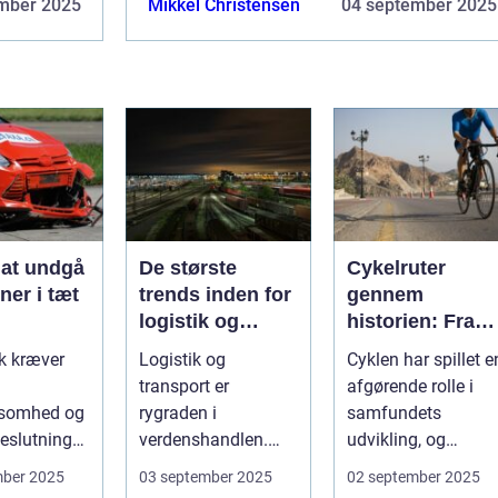
mber 2025
Mikkel Christensen
04 september 2025
hvis du vil have et køretøj, du ...
l at undgå
De største
Cykelruter
oner i tæt
trends inden for
gennem
logistik og
historien: Fra
transport
transport til
ik kræver
Logistik og
Cyklen har spillet e
fritid
transport er
afgørende rolle i
somhed og
rygraden i
samfundets
eslutninger.
verdenshandlen.
udvikling, og
kan hu...
Uanset om vi taler
cykelruter fortæller
mber 2025
03 september 2025
02 september 2025
dagligvarer til
e...