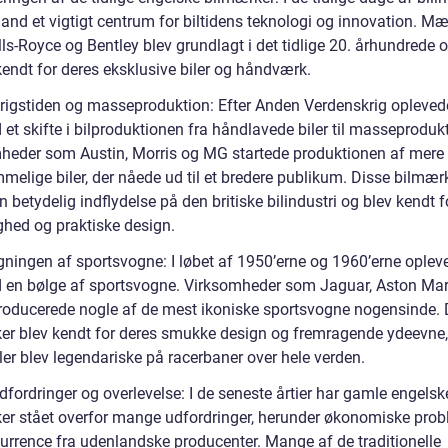
and et vigtigt centrum for biltidens teknologi og innovation. Mæ
s-Royce og Bentley blev grundlagt i det tidlige 20. århundrede o
kendt for deres eksklusive biler og håndværk.
krigstiden og masseproduktion: Efter Anden Verdenskrig opleved
et skifte i bilproduktionen fra håndlavede biler til masseproduk
heder som Austin, Morris og MG startede produktionen af mere
melige biler, der nåede ud til et bredere publikum. Disse bilmær
 betydelig indflydelse på den britiske bilindustri og blev kendt f
ghed og praktiske design.
gningen af sportsvogne: I løbet af 1950’erne og 1960’erne oplev
 en bølge af sportsvogne. Virksomheder som Jaguar, Aston Mart
roducerede nogle af de mest ikoniske sportsvogne nogensinde. 
er blev kendt for deres smukke design og fremragende ydeevne,
ler blev legendariske på racerbaner over hele verden.
fordringer og overlevelse: I de seneste årtier har gamle engelsk
er stået overfor mange udfordringer, herunder økonomiske prob
urrence fra udenlandske producenter. Mange af de traditionelle