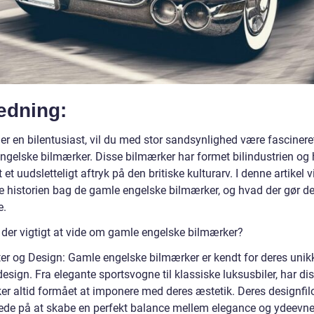
edning:
er en bilentusiast, vil du med stor sandsynlighed være fascinere
ngelske bilmærker. Disse bilmærker har formet bilindustrien og 
t et uudsletteligt aftryk på den britiske kulturarv. I denne artikel vi
e historien bag de gamle engelske bilmærker, og hvad der gør d
e.
 der vigtigt at vide om gamle engelske bilmærker?
rter og Design: Gamle engelske bilmærker er kendt for deres unik
design. Fra elegante sportsvogne til klassiske luksusbiler, har di
er altid formået at imponere med deres æstetik. Deres designfil
ede på at skabe en perfekt balance mellem elegance og ydeevne,