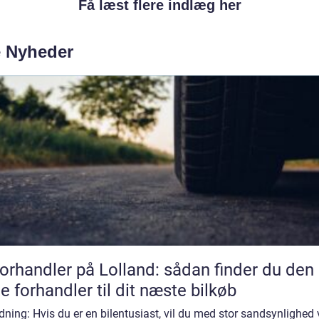
Få læst flere indlæg her
e Nyheder
forhandler på Lolland: sådan finder du den
te forhandler til dit næste bilkøb
dning: Hvis du er en bilentusiast, vil du med stor sandsynlighed