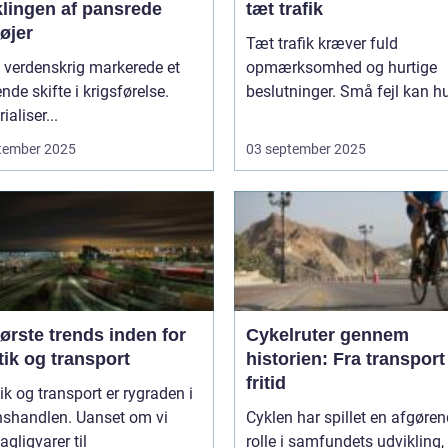
klingen af pansrede
tæt trafik
øjer
Tæt trafik kræver fuld
 verdenskrig markerede et
opmærksomhed og hurtige
nde skifte i krigsførelse.
beslutninger. Små fejl kan hu
ialiser...
tember 2025
03 september 2025
ørste trends inden for
Cykelruter gennem
tik og transport
historien: Fra transport 
fritid
ik og transport er rygraden i
nshandlen. Uanset om vi
Cyklen har spillet en afgøre
agligvarer til
rolle i samfundets udvikling,