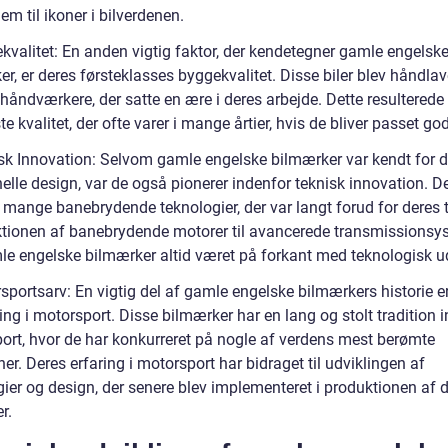
em til ikoner i bilverdenen.
kvalitet: En anden vigtig faktor, der kendetegner gamle engelsk
r, er deres førsteklasses byggekvalitet. Disse biler blev håndlav
håndværkere, der satte en ære i deres arbejde. Dette resulterede i
te kvalitet, der ofte varer i mange årtier, hvis de bliver passet go
sk Innovation: Selvom gamle engelske bilmærker var kendt for d
nelle design, var de også pionerer indenfor teknisk innovation. D
 mange banebrydende teknologier, der var langt forud for deres t
ktionen af banebrydende motorer til avancerede transmissionsy
le engelske bilmærker altid været på forkant med teknologisk ud
sportsarv: En vigtig del af gamle engelske bilmærkers historie e
ing i motorsport. Disse bilmærker har en lang og stolt tradition 
ort, hvor de har konkurreret på nogle af verdens mest berømte
er. Deres erfaring i motorsport har bidraget til udviklingen af
gier og design, der senere blev implementeret i produktionen af 
r.