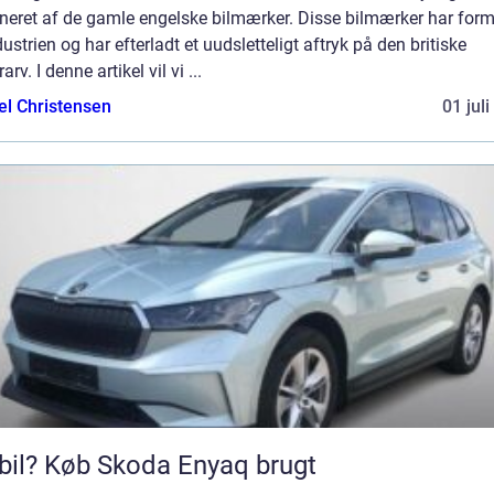
ineret af de gamle engelske bilmærker. Disse bilmærker har form
dustrien og har efterladt et uudsletteligt aftryk på den britiske
arv. I denne artikel vil vi ...
el Christensen
01 jul
bil? Køb Skoda Enyaq brugt