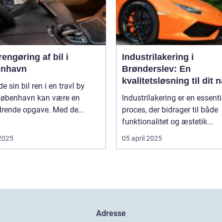
engøring af bil i
Industrilakering i
nhavn
Brønderslev: En
kvalitetsløsning til dit 
de sin bil ren i en travl by
projekt
øbenhavn kan være en
Industrilakering er en essenti
drende opgave. Med de...
proces, der bidrager til både
funktionalitet og æstetik...
 2025
05 april 2025
Adresse