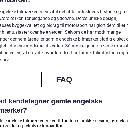
gelske bilmærker er en vital del af bilindustriens historie og fo
være et ikon for elegance og ydeevne. Deres unikke design,
asses byggekvalitet og bidrag til motorsport har gjort dem til et 
r bilentusiaster over hele verden. Selvom de har mødt mange
inger gennem årene, er gamle engelske bilmærker stadig elsket 
agtet i dagens moderne bilverden. Så næste gang du ser en klass
bil på vejen, vil du vide, hvordan den har formet bilindustrien og 
 arv.
FAQ
ad kendetegner gamle engelske
lmærker?
e engelske bilmærker er kendt for deres unikke design, førstekl
ekvalitet og tekniske innovation.