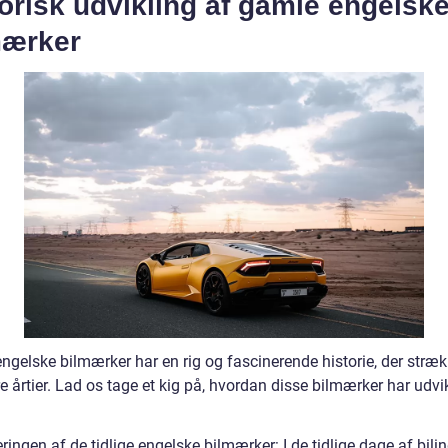
orisk udvikling af gamle engelsk
mærker
ngelske bilmærker har en rig og fascinerende historie, der stræk
re årtier. Lad os tage et kig på, hvordan disse bilmærker har udvik
ringen af de tidlige engelske bilmærker: I de tidlige dage af bili