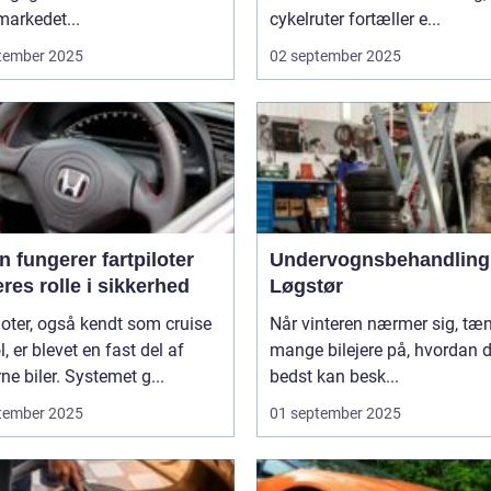
arkedet...
cykelruter fortæller e...
tember 2025
02 september 2025
 fungerer fartpiloter
Undervognsbehandling 
res rolle i sikkerhed
Løgstør
loter, også kendt som cruise
Når vinteren nærmer sig, tæ
l, er blevet en fast del af
mange bilejere på, hvordan 
e biler. Systemet g...
bedst kan besk...
tember 2025
01 september 2025