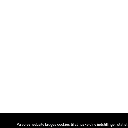
På vores website bruges cookies til at huske dine indstillinger, statist