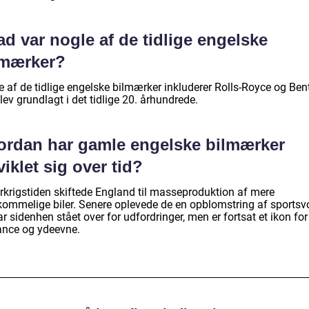
d var nogle af de tidlige engelske
lmærker?
 af de tidlige engelske bilmærker inkluderer Rolls-Royce og Bent
lev grundlagt i det tidlige 20. århundrede.
ordan har gamle engelske bilmærker
iklet sig over tid?
erkrigstiden skiftede England til masseproduktion af mere
kommelige biler. Senere oplevede de en opblomstring af sports
r sidenhen stået over for udfordringer, men er fortsat et ikon for
ance og ydeevne.