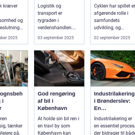
transport
transport til
ik kræver
Logistik og
Cyklen har spillet e
fritid
transport er
afgørende rolle i
somhed og
rygraden i
samfundets
eslutninger.
verdenshandlen.
udvikling, og
kan hu...
Uanset om vi taler
cykelruter fortæller
mber 2025
03 september 2025
02 september 2025
dagligvarer til
e...
supermarkedet...
vognsbeh
God rengøring
Industrilakering
 i
af bil i
i Brønderslev:
r
København
En
kvalitetsløsning
eren
At holde sin bil ren i
Industrilakering er
til dit næste
ig, tænker
en travl by som
en essentiel proces
projekt
lejere på,
København kan
der bidrager til båd