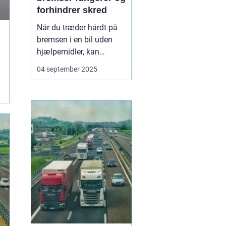
forhindrer skred
Når du træder hårdt på
bremsen i en bil uden
hjælpemidler, kan
hjulene låse sig fast, og
04 september 2025
bilen mister vejgrebet.
Det øger risikoen for, at
bilen skrider eller bliver
umulig at styre. For at
undgå dette...