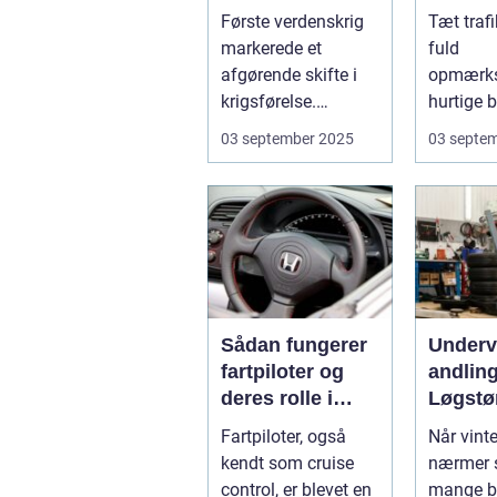
pansrede
Første verdenskrig
Tæt traf
køretøjer
markerede et
fuld
afgørende skifte i
opmærk
krigsførelse.
hurtige b
Industrialiser...
Små fejl 
03 september 2025
03 septe
Sådan fungerer
Under
fartpiloter og
andling
deres rolle i
Løgstø
sikkerhed
Fartpiloter, også
Når vint
kendt som cruise
nærmer s
control, er blevet en
mange bi