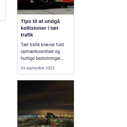
Tips til at undgå
kollisioner i tæt
trafik
Tæt trafik kræver fuld
opmærksomhed og
hurtige beslutninger.
Små fejl kan hurtigt føre
03 september 2025
til sammenstød, og
derfor er det afgørende
at kende de mest
effektive måder at
forebygge kollisioner på.
M...