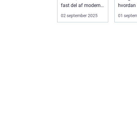
fast del af moderne
hvordan 
biler. Systemet g...
kan besk.
02 september 2025
01 septe