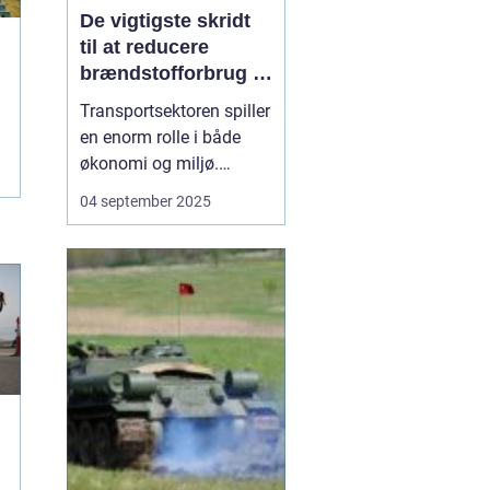
De vigtigste skridt
til at reducere
brændstofforbrug i
fragt
Transportsektoren spiller
en enorm rolle i både
økonomi og miljø.
Fragtbiler er uundværlige
04 september 2025
for at holde samfundet
kørende, men de bruger
også store mængder
brændstof og udleder
betydelige mæng...