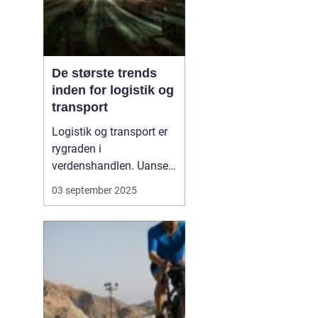
De største trends
inden for logistik og
transport
Logistik og transport er
rygraden i
verdenshandlen. Uanset
om vi taler dagligvarer til
03 september 2025
supermarkedet,
råmaterialer til industrien
eller pakker fra
onlinebutikker, så
afhænger alt af, at
transporten fungerer
effektivt. I de senere &a...