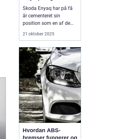
Skoda Enyaq har på få
år cementeret sin
position som en af de
mest populære elbiler på
21 oktober 2025
markedet – især blandt
familier og pendlere, der
ønsker at køre grønt
uden at gå på komp...
Hvordan ABS-
bremser fungerer og