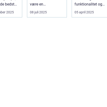
de bedst
være en
funktionalitet og
..
udfordrende
æstetik...
mber 2025
08 juli 2025
05 april 2025
opgave. Med de...