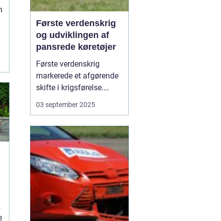
n
Første verdenskrig
og udviklingen af
pansrede køretøjer
Første verdenskrig
markerede et afgørende
skifte i krigsførelse.
Industrialiseringen
03 september 2025
havde allerede ændret
måden, hære blev
organiseret på, men
krigen i 1914-1918 blev
den første, hvor
pansrede k&os...
,
e