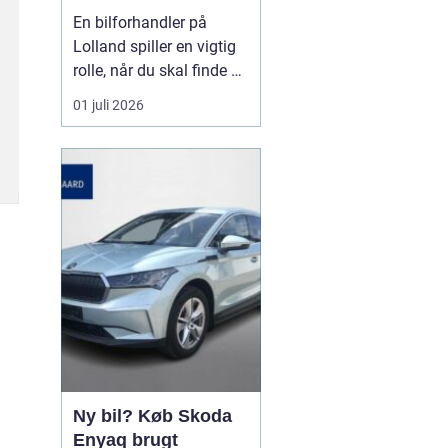
forhandler til dit
En bilforhandler på
næste bilkøb
Lolland spiller en vigtig
rolle, når du skal finde en
brugt bil, du kan stole på
01 juli 2026
i mange år. For mange er
bilen en nødvendighed i
hverdagen, og derfor
handler det ikke kun om
pris, men også om ...
Ny bil? Køb Skoda
Enyaq brugt