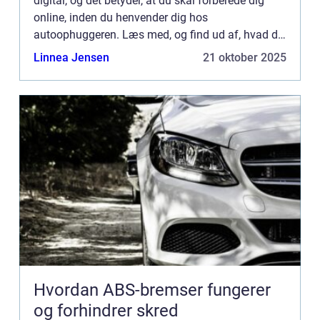
digital, og det betyder, at du skal forberede dig
online, inden du henvender dig hos
autoophuggeren. Læs med, og find ud af, hvad du
skal gøre. Det er hurtigt og let at anmelde en bil til
Linnea Jensen
21 oktober 2025
s...
Hvordan ABS-bremser fungerer
og forhindrer skred