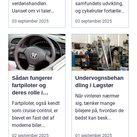
verdenshandlen.
samfundets udvikling,
Uanset om vi taler
og cykelruter fortæller
dagligvarer til
e...
03 september 2025
02 september 2025
supermarkedet...
Sådan fungerer
Undervognsbehan
fartpiloter og
dling i Løgstør
deres rolle i
Når vinteren nærmer
sikkerhed
Fartpiloter, også kendt
sig, tænker mange
som cruise control, er
bilejere på, hvordan de
blevet en fast del af
bedst kan besk...
moderne biler.
Systemet g...
02 september 2025
01 september 2025