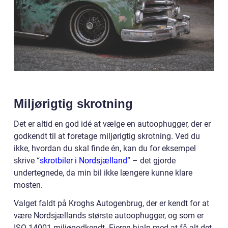
Miljørigtig skrotning
Det er altid en god idé at vælge en autoophugger, der er
godkendt til at foretage miljørigtig skrotning. Ved du
ikke, hvordan du skal finde én, kan du for eksempel
skrive “
skrotbiler i Nordsjælland
” – det gjorde
undertegnede, da min bil ikke længere kunne klare
mosten.
Valget faldt på Kroghs Autogenbrug, der er kendt for at
være Nordsjællands største autoophugger, og som er
ISO 14001 miljøgodkendt. Ejeren hjalp med at få alt det