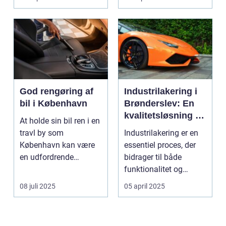
God rengøring af
Industrilakering i
bil i København
Brønderslev: En
kvalitetsløsning til
At holde sin bil ren i en
dit næste projekt
travl by som
Industrilakering er en
København kan være
essentiel proces, der
en udfordrende
bidrager til både
opgave. Med de...
funktionalitet og
æstetik...
08 juli 2025
05 april 2025