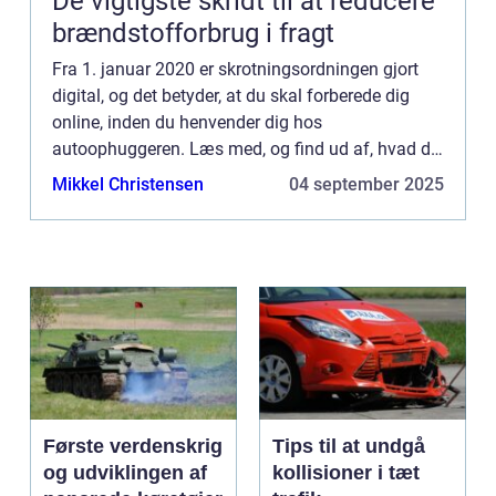
De vigtigste skridt til at reducere
brændstofforbrug i fragt
Fra 1. januar 2020 er skrotningsordningen gjort
digital, og det betyder, at du skal forberede dig
online, inden du henvender dig hos
autoophuggeren. Læs med, og find ud af, hvad du
skal gøre. Det er hurtigt og let at anmelde en bil til
Mikkel Christensen
04 september 2025
s...
Første verdenskrig
Tips til at undgå
og udviklingen af
kollisioner i tæt