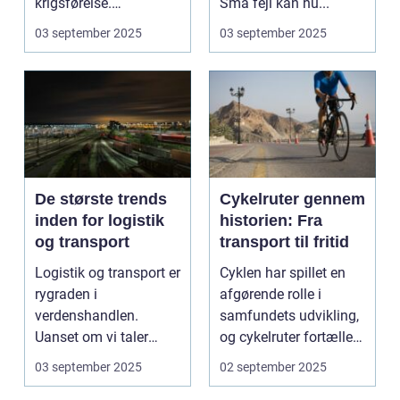
krigsførelse.
Små fejl kan hu...
Industrialiser...
03 september 2025
03 september 2025
De største trends
Cykelruter gennem
inden for logistik
historien: Fra
og transport
transport til fritid
Logistik og transport er
Cyklen har spillet en
rygraden i
afgørende rolle i
verdenshandlen.
samfundets udvikling,
Uanset om vi taler
og cykelruter fortæller
dagligvarer til
e...
03 september 2025
02 september 2025
supermarkedet...