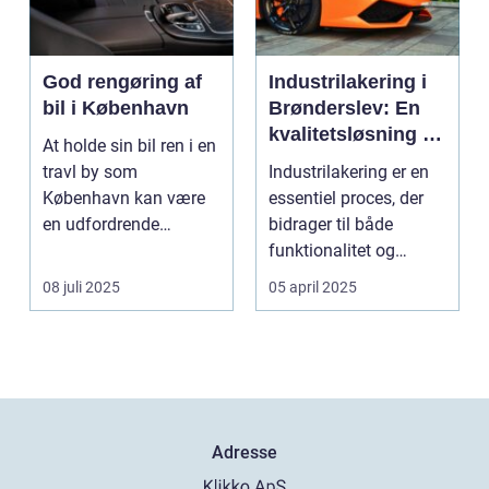
God rengøring af
Industrilakering i
bil i København
Brønderslev: En
kvalitetsløsning til
At holde sin bil ren i en
dit næste projekt
travl by som
Industrilakering er en
København kan være
essentiel proces, der
en udfordrende
bidrager til både
opgave. Med de...
funktionalitet og
æstetik...
08 juli 2025
05 april 2025
Adresse