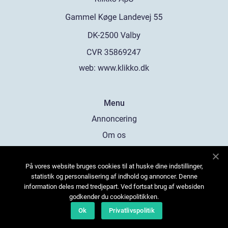
web:
www.klikko.dk
Menu
Annoncering
Om os
Cookies
På vores website bruges cookies til at huske dine indstillinger,
Kontakt os
statistik og personalisering af indhold og annoncer. Denne
Sitemap
information deles med tredjepart. Ved fortsat brug af websiden
godkender du cookiepolitikken.
Ok
Privatlivspolitik