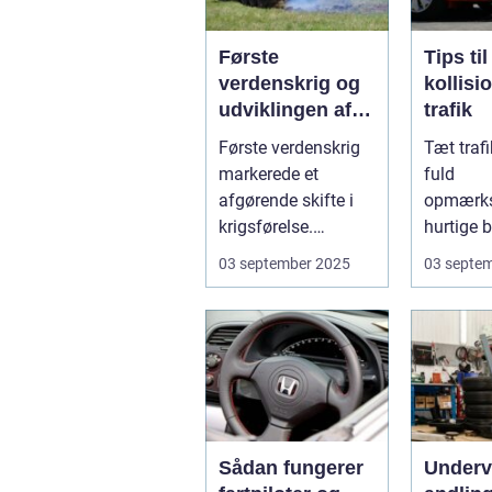
Første
Tips ti
verdenskrig og
kollisi
udviklingen af
trafik
pansrede
Første verdenskrig
Tæt traf
køretøjer
markerede et
fuld
afgørende skifte i
opmærk
krigsførelse.
hurtige b
Industrialiser...
Små fejl 
03 september 2025
03 septe
Sådan fungerer
Under