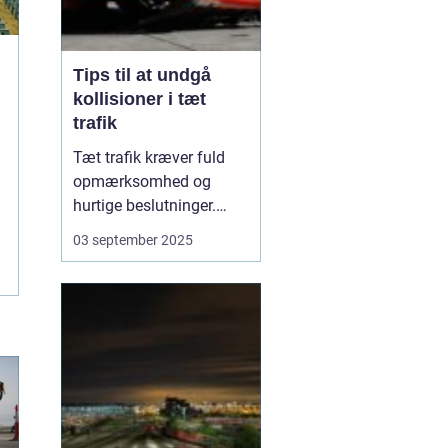
Tips til at undgå
kollisioner i tæt
trafik
Tæt trafik kræver fuld
opmærksomhed og
hurtige beslutninger.
Små fejl kan hurtigt føre
03 september 2025
til sammenstød, og
derfor er det afgørende
at kende de mest
effektive måder at
forebygge kollisioner på.
M...