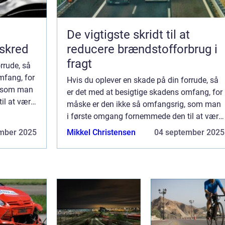
De vigtigste skridt til at
 skred
reducere brændstofforbrug i
fragt
rrude, så
mfang, for
Hvis du oplever en skade på din forrude, så
, som man
er det med at besigtige skadens omfang, for
l at være.
måske er den ikke så omfangsrig, som man
..
i første omgang fornemmede den til at være.
De fleste skader på frontruderne s...
mber 2025
Mikkel Christensen
04 september 2025