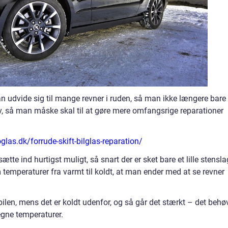
 kan udvide sig til mange revner i ruden, så man ikke længere bare
selv, så man måske skal til at gøre mere omfangsrige reparationer
oglas.dk/forrude-skift-bilglas-reparation/
tte ind hurtigst muligt, så snart der er sket bare et lille stensla
m temperaturer fra varmt til koldt, at man ender med at se revner
len, mens det er koldt udenfor, og så går det stærkt – det behø
egne temperaturer.