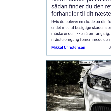
sådan finder du den re
forhandler til dit næst
Hvis du oplever en skade på din fo
er det med at besigtige skadens o
måske er den ikke så omfangsrig
i første omgang fornemmede den ti
De fleste skader på frontruderne s.
Mikkel Christensen
0