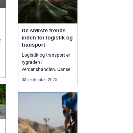
De største trends
inden for logistik og
n
transport
Logistik og transport er
rygraden i
verdenshandlen. Uanset
om vi taler dagligvarer til
03 september 2025
supermarkedet,
råmaterialer til industrien
eller pakker fra
onlinebutikker, så
afhænger alt af, at
transporten fungerer
effektivt. I de senere &a...