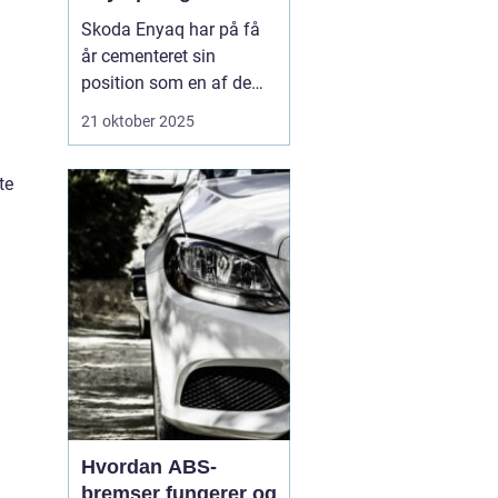
Skoda Enyaq har på få
år cementeret sin
position som en af de
mest populære elbiler på
21 oktober 2025
markedet – især blandt
familier og pendlere, der
te
ønsker at køre grønt
uden at gå på komp...
Hvordan ABS-
bremser fungerer og