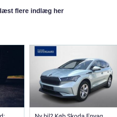
læst flere indlæg her
d:
Ny bil? Køb Skoda Enyaq