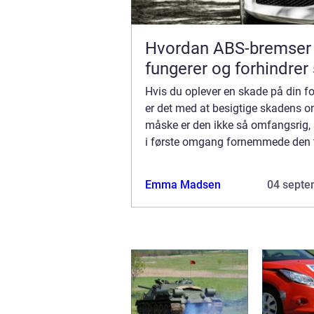
Hvordan ABS-bremser
fungerer og forhindrer
Hvis du oplever en skade på din fo
er det med at besigtige skadens o
måske er den ikke så omfangsrig
i første omgang fornemmede den ti
De fleste skader på frontruderne s.
Emma Madsen
04 septe