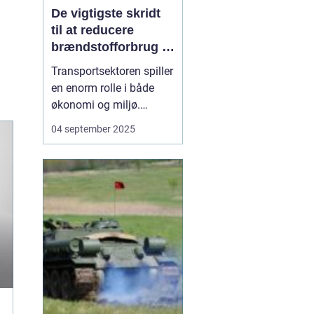
De vigtigste skridt
til at reducere
brændstofforbrug i
fragt
Transportsektoren spiller
en enorm rolle i både
økonomi og miljø.
Fragtbiler er uundværlige
04 september 2025
for at holde samfundet
kørende, men de bruger
også store mængder
brændstof og udleder
betydelige mæng...