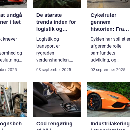
l at undgå
De største
Cykelruter
oner i tæt
trends inden for
gennem
logistik og
historien: Fra
transport
transport til
ik kræver
Logistik og
Cyklen har spillet e
fritid
transport er
afgørende rolle i
somhed og
rygraden i
samfundets
eslutninger.
verdenshandlen.
udvikling, og
kan hu...
Uanset om vi taler
cykelruter fortæller
mber 2025
03 september 2025
02 september 2025
dagligvarer til
e...
supermarkedet...
vognsbeh
God rengøring
Industrilakering