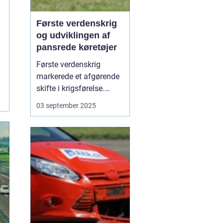
Første verdenskrig
og udviklingen af
pansrede køretøjer
Første verdenskrig
markerede et afgørende
skifte i krigsførelse.
Industrialiseringen
03 september 2025
havde allerede ændret
måden, hære blev
organiseret på, men
krigen i 1914-1918 blev
den første, hvor
pansrede k&os...