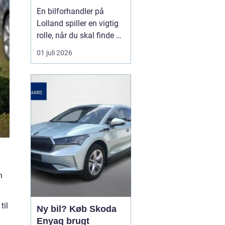
forhandler til dit
En bilforhandler på
næste bilkøb
Lolland spiller en vigtig
rolle, når du skal finde en
brugt bil, du kan stole på
01 juli 2026
i mange år. For mange er
bilen en nødvendighed i
hverdagen, og derfor
handler det ikke kun om
pris, men også om ...
n
til
Ny bil? Køb Skoda
Enyaq brugt