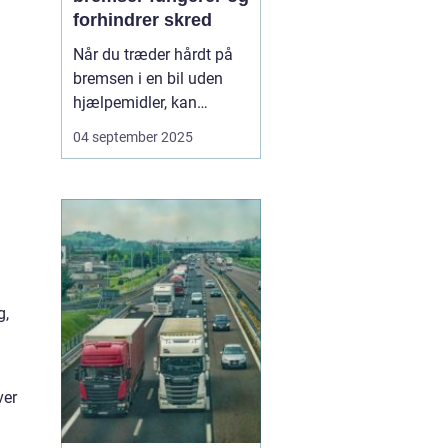
forhindrer skred
Når du træder hårdt på
bremsen i en bil uden
hjælpemidler, kan
hjulene låse sig fast, og
04 september 2025
bilen mister vejgrebet.
Det øger risikoen for, at
bilen skrider eller bliver
umulig at styre. For at
undgå dette...
g,
ver