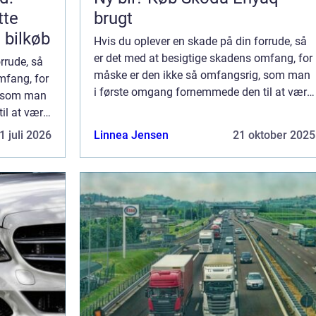
tte
brugt
e bilkøb
Hvis du oplever en skade på din forrude, så
er det med at besigtige skadens omfang, for
rrude, så
måske er den ikke så omfangsrig, som man
mfang, for
i første omgang fornemmede den til at være.
, som man
De fleste skader på frontruderne s...
l at være.
..
1 juli 2026
Linnea Jensen
21 oktober 2025