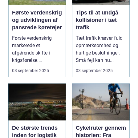
Første verdenskrig
Tips til at undgå
og udviklingen af
kollisioner i tæt
pansrede køretøjer
trafik
Første verdenskrig
Tæt trafik kræver fuld
markerede et
opmærksomhed og
afgørende skifte i
hurtige beslutninger.
krigsførelse.
Små fejl kan hu...
Industrialiser...
03 september 2025
03 september 2025
De største trends
Cykelruter gennem
inden for logistik
historien: Fra