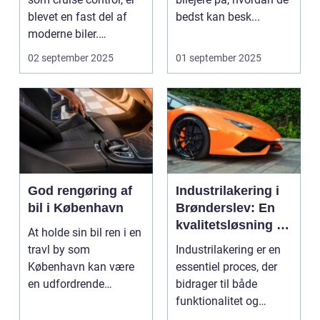
blevet en fast del af
bedst kan besk...
moderne biler.
Systemet g...
02 september 2025
01 september 2025
God rengøring af
Industrilakering i
bil i København
Brønderslev: En
kvalitetsløsning til
At holde sin bil ren i en
dit næste projekt
travl by som
Industrilakering er en
København kan være
essentiel proces, der
en udfordrende
bidrager til både
opgave. Med de...
funktionalitet og
æstetik...