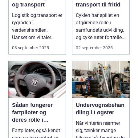
og transport
transport til fritid
Logistik og transport er
Cyklen har spillet en
rygraden i
afgørende rolle i
verdenshandlen.
samfundets udvikling,
Uanset om vi taler
og cykelruter fortæller
dagligvarer til
e...
03 september 2025
02 september 2025
supermarkedet...
Sådan fungerer
Undervognsbehan
fartpiloter og
dling i Løgstør
deres rolle i
Når vinteren nærmer
sikkerhed
Fartpiloter, også kendt
sig, tænker mange
som cruise control, er
bilejere på, hvordan de