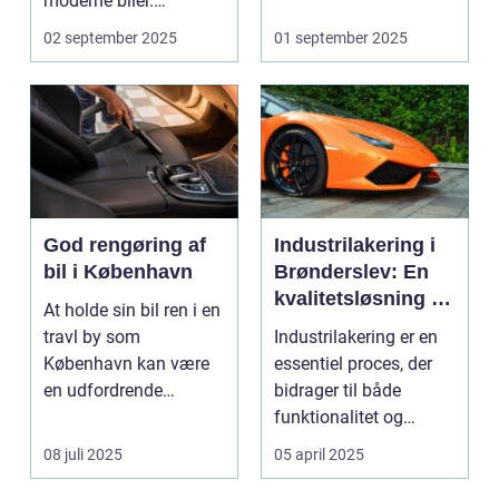
moderne biler.
Systemet g...
02 september 2025
01 september 2025
God rengøring af
Industrilakering i
bil i København
Brønderslev: En
kvalitetsløsning til
At holde sin bil ren i en
dit næste projekt
travl by som
Industrilakering er en
København kan være
essentiel proces, der
en udfordrende
bidrager til både
opgave. Med de...
funktionalitet og
æstetik...
08 juli 2025
05 april 2025