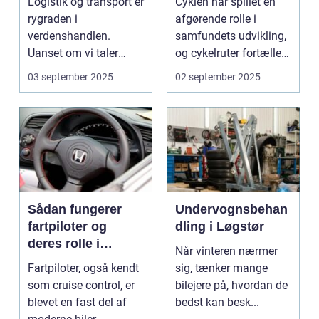
Logistik og transport er
Cyklen har spillet en
rygraden i
afgørende rolle i
verdenshandlen.
samfundets udvikling,
Uanset om vi taler
og cykelruter fortæller
dagligvarer til
e...
03 september 2025
02 september 2025
supermarkedet...
Sådan fungerer
Undervognsbehan
fartpiloter og
dling i Løgstør
deres rolle i
Når vinteren nærmer
sikkerhed
Fartpiloter, også kendt
sig, tænker mange
som cruise control, er
bilejere på, hvordan de
blevet en fast del af
bedst kan besk...