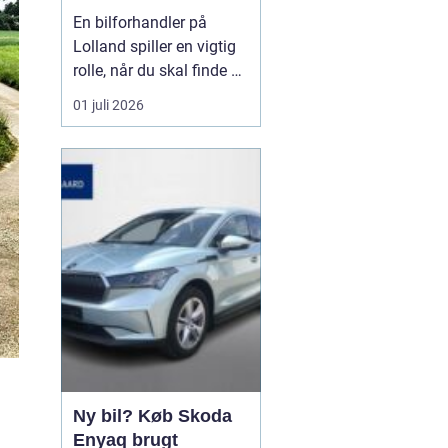
forhandler til dit
En bilforhandler på
næste bilkøb
Lolland spiller en vigtig
rolle, når du skal finde en
brugt bil, du kan stole på
01 juli 2026
i mange år. For mange er
bilen en nødvendighed i
hverdagen, og derfor
handler det ikke kun om
pris, men også om ...
Ny bil? Køb Skoda
Enyaq brugt