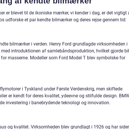
ang af kendte bilmærker
 er blevet til de ikoniske mærker, vi kender i dag, er det vigtigt 
 os udforske et par kendte bilmærker og deres rejse gennem tid:
endte bilmærker i verden. Henry Ford grundlagde virksomheden i
n med introduktionen af samlebåndsproduktion, hvilket gjorde bil
 for masserne. Modeller som Ford Model T blev symbolske for
ymotorer i Tyskland under Første Verdenskrig, men skiftede
biler er kendt for deres kvalitet, ydeevne og stilfulde design. BM
de investering i banebrydende teknologi og innovation.
s og kvalitet. Virksomheden blev grundlagt i 1926 og har side