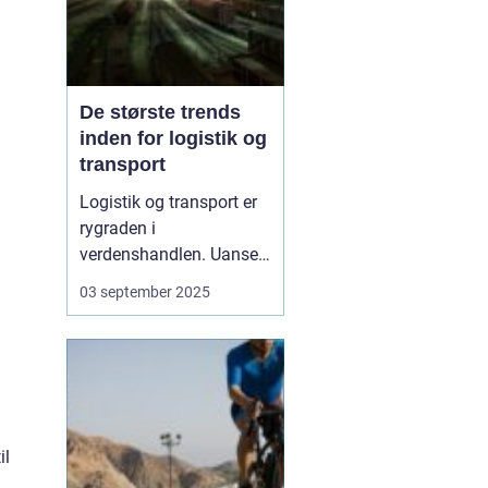
De største trends
inden for logistik og
transport
Logistik og transport er
rygraden i
verdenshandlen. Uanset
om vi taler dagligvarer til
03 september 2025
supermarkedet,
råmaterialer til industrien
eller pakker fra
onlinebutikker, så
afhænger alt af, at
transporten fungerer
il
effektivt. I de senere &a...