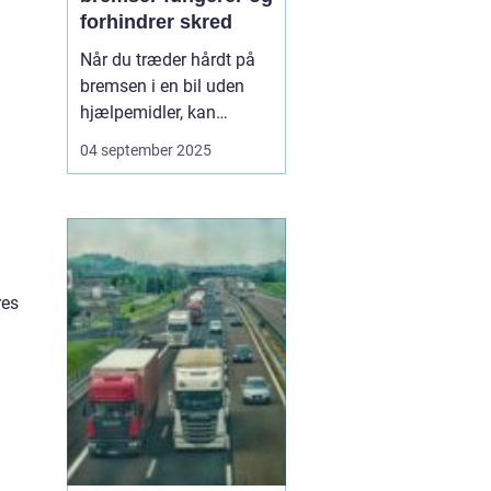
forhindrer skred
Når du træder hårdt på
bremsen i en bil uden
hjælpemidler, kan
hjulene låse sig fast, og
04 september 2025
bilen mister vejgrebet.
Det øger risikoen for, at
bilen skrider eller bliver
umulig at styre. For at
undgå dette...
res