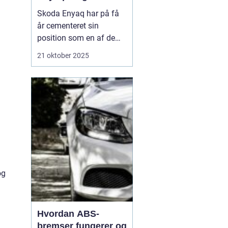
Skoda Enyaq har på få
år cementeret sin
position som en af de
mest populære elbiler på
21 oktober 2025
markedet – især blandt
familier og pendlere, der
ønsker at køre grønt
uden at gå på komp...
og
Hvordan ABS-
bremser fungerer og