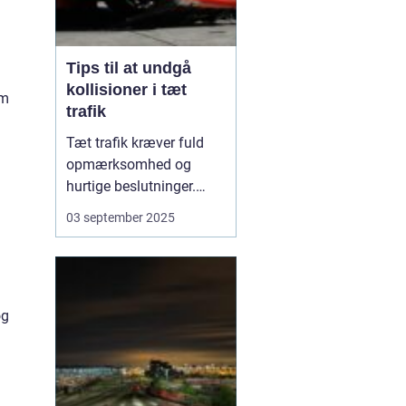
Tips til at undgå
kollisioner i tæt
om
trafik
Tæt trafik kræver fuld
opmærksomhed og
hurtige beslutninger.
Små fejl kan hurtigt føre
03 september 2025
til sammenstød, og
derfor er det afgørende
at kende de mest
effektive måder at
og
forebygge kollisioner på.
M...