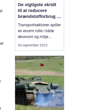
De vigtigste skridt
til at reducere
at
brændstofforbrug i
fragt
Transportsektoren spiller
en enorm rolle i både
økonomi og miljø.
Fragtbiler er uundværlige
er
04 september 2025
for at holde samfundet
kørende, men de bruger
også store mængder
brændstof og udleder
betydelige mæng...
W
n