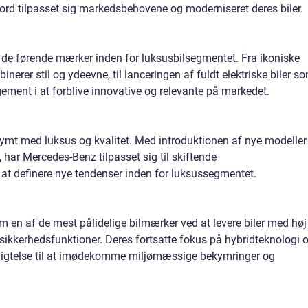
Ford tilpasset sig markedsbehovene og moderniseret deres biler.
f de førende mærker inden for luksusbilsegmentet. Fra ikoniske
erer stil og ydeevne, til lanceringen af fuldt elektriske biler s
ment i at forblive innovative og relevante på markedet.
ymt med luksus og kvalitet. Med introduktionen af nye modeller
har Mercedes-Benz tilpasset sig til skiftende
at definere nye tendenser inden for luksussegmentet.
m en af de mest pålidelige bilmærker ved at levere biler med høj
sikkerhedsfunktioner. Deres fortsatte fokus på hybridteknologi 
orpligtelse til at imødekomme miljømæssige bekymringer og