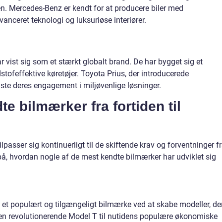
ien. Mercedes-Benz er kendt for at producere biler med
anceret teknologi og luksuriøse interiører.
r vist sig som et stærkt globalt brand. De har bygget sig et
feffektive køretøjer. Toyota Prius, der introducerede
iste deres engagement i miljøvenlige løsninger.
e bilmærker fra fortiden til
passer sig kontinuerligt til de skiftende krav og forventninger f
på, hvordan nogle af de mest kendte bilmærker har udviklet sig
 et populært og tilgængeligt bilmærke ved at skabe modeller, de
a den revolutionerende Model T til nutidens populære økonomiske