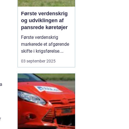
Første verdenskrig
og udviklingen af
pansrede køretøjer
Første verdenskrig
markerede et afgørende
skifte i krigsførelse.
Industrialiseringen
03 september 2025
havde allerede ændret
måden, hære blev
organiseret på, men
ra
krigen i 1914-1918 blev
den første, hvor
pansrede k&os...
r