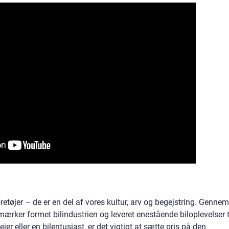
etøjer – de er en del af vores kultur, arv og begejstring. Gennem
mærker formet bilindustrien og leveret enestående biloplevelser t
jer eller en bilentusiast, er det vigtigt at sætte pris på den