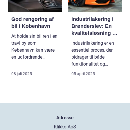
God rengøring af
Industrilakering i
bil i København
Brønderslev: En
kvalitetsløsning til
At holde sin bil ren i en
dit næste projekt
travl by som
Industrilakering er en
København kan være
essentiel proces, der
en udfordrende
bidrager til både
opgave. Med de...
funktionalitet og
æstetik...
08 juli 2025
05 april 2025
Adresse