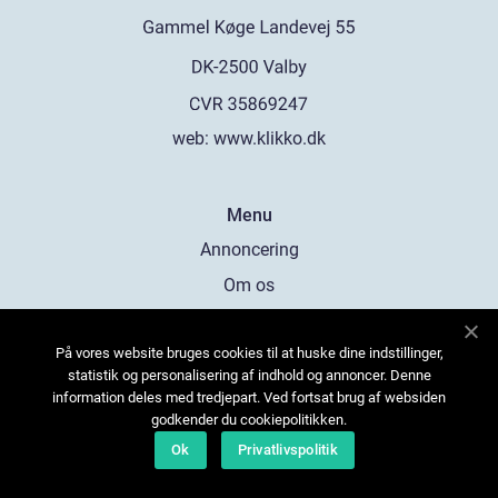
web:
www.klikko.dk
Menu
Annoncering
Om os
Cookies
På vores website bruges cookies til at huske dine indstillinger,
Kontakt os
statistik og personalisering af indhold og annoncer. Denne
Sitemap
information deles med tredjepart. Ved fortsat brug af websiden
godkender du cookiepolitikken.
Ok
Privatlivspolitik