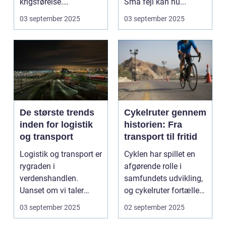
krigsførelse.
Små fejl kan hu...
Industrialiser...
03 september 2025
03 september 2025
De største trends
Cykelruter gennem
inden for logistik
historien: Fra
og transport
transport til fritid
Logistik og transport er
Cyklen har spillet en
rygraden i
afgørende rolle i
verdenshandlen.
samfundets udvikling,
Uanset om vi taler
og cykelruter fortæller
dagligvarer til
e...
03 september 2025
02 september 2025
supermarkedet...