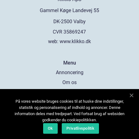
web:
www.klikko.dk
Menu
Annoncering
Om os
Cookies
På vores website bruges cookies til at huske dine indstillinger,
Kontakt os
statistik og personalisering af indhold og annoncer. Denne
Sitemap
information deles med tredjepart. Ved fortsat brug af websiden
godkender du cookiepolitikken.
Ok
Privatlivspolitik