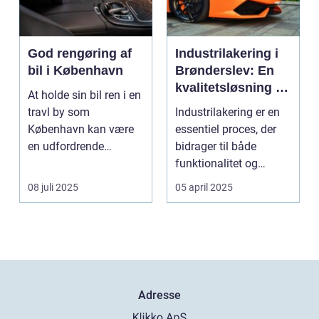
God rengøring af
Industrilakering i
bil i København
Brønderslev: En
kvalitetsløsning til
At holde sin bil ren i en
dit næste projekt
travl by som
Industrilakering er en
København kan være
essentiel proces, der
en udfordrende
bidrager til både
opgave. Med de...
funktionalitet og
æstetik...
08 juli 2025
05 april 2025
Adresse