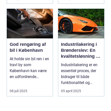
God rengøring af
Industrilakering i
bil i København
Brønderslev: En
kvalitetsløsning til
At holde sin bil ren i en
dit næste projekt
travl by som
Industrilakering er en
København kan være
essentiel proces, der
en udfordrende
bidrager til både
opgave. Med de...
funktionalitet og
æstetik...
08 juli 2025
05 april 2025