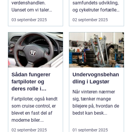
verdenshandlen.
samfundets udvikling,
Uanset om vi taler
og cykelruter fortæller
dagligvarer til
e...
03 september 2025
02 september 2025
supermarkedet...
Sådan fungerer
Undervognsbehan
fartpiloter og
dling i Løgstør
deres rolle i
Når vinteren nærmer
sikkerhed
Fartpiloter, også kendt
sig, tænker mange
som cruise control, er
bilejere på, hvordan de
blevet en fast del af
bedst kan besk...
moderne biler.
Systemet g...
02 september 2025
01 september 2025