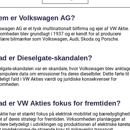
em er Volkswagen AG?
wagen AG er et tysk multinationalt bilfirma og ejer af VW Aktie.
somheden blev grundlagt i 1937 og er kendt for at producere
lære bilmærker som Volkswagen, Audi, Skoda og Porsche.
ad er Dieselgate-skandalen?
elgate-skandalen var en skandale, hvor Volkswagen blev anklage
nipulere data om emissioner fra deres dieselbiler. Dette førte til
eligt fald i VW Akties værdi og juridiske konsekvenser for
somheden.
ad er VW Akties fokus for fremtiden?
ktie har et stærkt fokus på elektrisk mobilitet og bæredygtighe
el af deres strategi for fremtiden. Virksomheden planlægger at
tere betydeligt i udviklingen og produktionen af elektriske køretø
at imødekomme de stigende krav til miljøvenlig transport.