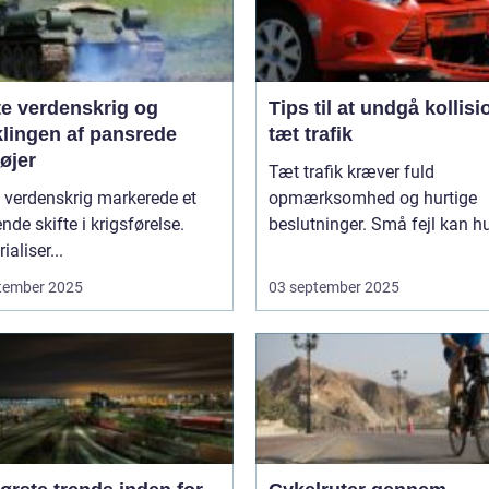
te verdenskrig og
Tips til at undgå kollisi
klingen af pansrede
tæt trafik
øjer
Tæt trafik kræver fuld
 verdenskrig markerede et
opmærksomhed og hurtige
nde skifte i krigsførelse.
beslutninger. Små fejl kan hu
ialiser...
tember 2025
03 september 2025