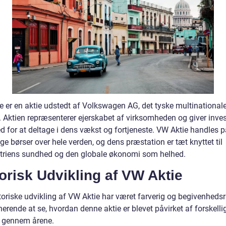
e er en aktie udstedt af Volkswagen AG, det tyske multinational
a. Aktien repræsenterer ejerskabet af virksomheden og giver inve
d for at deltage i dens vækst og fortjeneste. VW Aktie handles p
ige børser over hele verden, og dens præstation er tæt knyttet til
striens sundhed og den globale økonomi som helhed.
orisk Udvikling af VW Aktie
toriske udvikling af VW Aktie har været farverig og begivenhedsr
nerende at se, hvordan denne aktie er blevet påvirket af forskelli
r gennem årene.