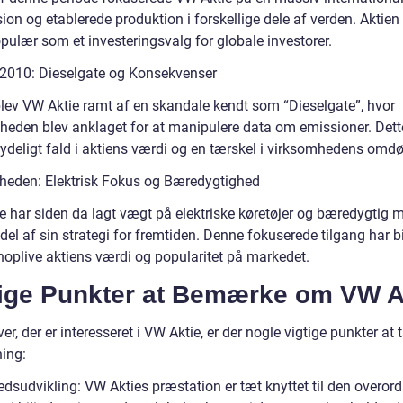
on og etablerede produktion i forskellige dele af verden. Aktien
pulær som et investeringsvalg for globale investorer.
2010: Dieselgate og Konsekvenser
blev VW Aktie ramt af en skandale kendt som “Dieselgate”, hvor
heden blev anklaget for at manipulere data om emissioner. Dette
betydeligt fald i aktiens værdi og en tærskel i virksomhedens om
heden: Elektrisk Fokus og Bæredygtighed
e har siden da lagt vægt på elektriske køretøjer og bæredygtig m
el af sin strategi for fremtiden. Denne fokuserede tilgang har b
enoplive aktiens værdi og popularitet på markedet.
tige Punkter at Bemærke om VW A
er, der er interesseret i VW Aktie, er der nogle vigtige punkter at 
ning:
edsudvikling: VW Akties præstation er tæt knyttet til den overor