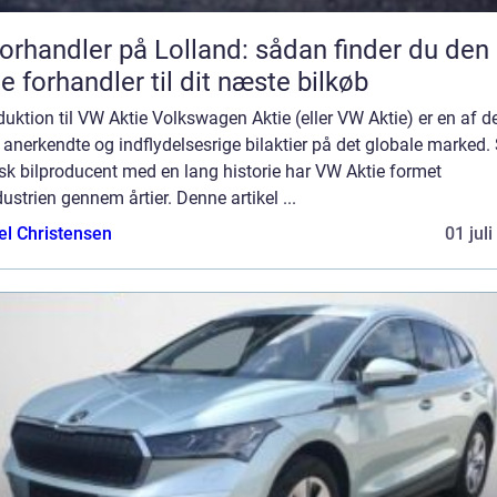
forhandler på Lolland: sådan finder du den
te forhandler til dit næste bilkøb
duktion til VW Aktie Volkswagen Aktie (eller VW Aktie) er en af d
anerkendte og indflydelsesrige bilaktier på det globale marked
sk bilproducent med en lang historie har VW Aktie formet
dustrien gennem årtier. Denne artikel ...
el Christensen
01 jul