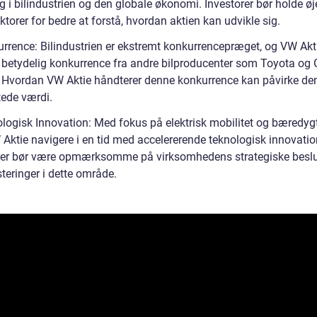
g i bilindustrien og den globale økonomi. Investorer bør holde ø
ktorer for bedre at forstå, hvordan aktien kan udvikle sig.
urrence: Bilindustrien er ekstremt konkurrencepræget, og VW Akti
r betydelig konkurrence fra andre bilproducenter som Toyota og 
 Hvordan VW Aktie håndterer denne konkurrence kan påvirke de
tede værdi.
ologisk Innovation: Med fokus på elektrisk mobilitet og bæredyg
 Aktie navigere i en tid med accelererende teknologisk innovatio
rer bør være opmærksomme på virksomhedens strategiske beslu
teringer i dette område.