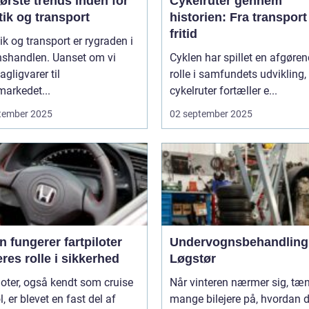
ørste trends inden for
Cykelruter gennem
tik og transport
historien: Fra transport 
fritid
ik og transport er rygraden i
nshandlen. Uanset om vi
Cyklen har spillet en afgøre
agligvarer til
rolle i samfundets udvikling,
arkedet...
cykelruter fortæller e...
tember 2025
02 september 2025
 fungerer fartpiloter
Undervognsbehandling 
res rolle i sikkerhed
Løgstør
loter, også kendt som cruise
Når vinteren nærmer sig, tæ
l, er blevet en fast del af
mange bilejere på, hvordan 