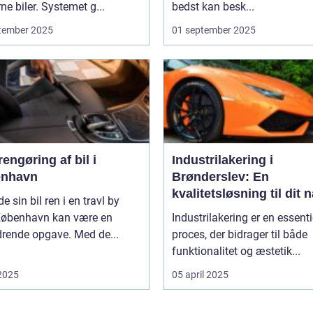
e biler. Systemet g...
bedst kan besk...
tember 2025
01 september 2025
engøring af bil i
Industrilakering i
nhavn
Brønderslev: En
kvalitetsløsning til dit 
de sin bil ren i en travl by
projekt
øbenhavn kan være en
Industrilakering er en essenti
drende opgave. Med de...
proces, der bidrager til både
funktionalitet og æstetik...
 2025
05 april 2025