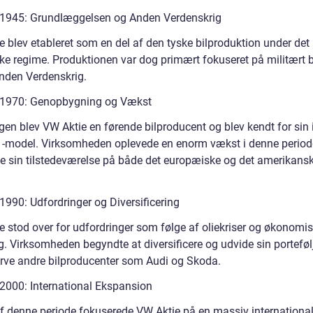
1945: Grundlæggelsen og Anden Verdenskrig
e blev etableret som en del af den tyske bilproduktion under det
ske regime. Produktionen var dog primært fokuseret på militært 
nden Verdenskrig.
-1970: Genopbygning og Vækst
igen blev VW Aktie en førende bilproducent og blev kendt for sin
” -model. Virksomheden oplevede en enorm vækst i denne period
e sin tilstedeværelse på både det europæiske og det amerikans
.
1990: Udfordringer og Diversificering
e stod over for udfordringer som følge af oliekriser og økonomi
. Virksomheden begyndte at diversificere og udvide sin porteføl
erve andre bilproducenter som Audi og Skoda.
2000: International Ekspansion
 af denne periode fokuserede VW Aktie på en massiv internationa