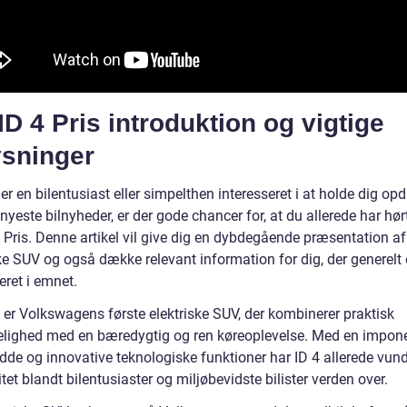
D 4 Pris introduktion og vigtige
ysninger
er en bilentusiast eller simpelthen interesseret i at holde dig opd
yeste bilnyheder, er der gode chancer for, at du allerede har hø
 Pris. Denne artikel vil give dig en dybdegående præsentation a
ke SUV og også dække relevant information for dig, der generelt 
eret i emnet.
 er Volkswagens første elektriske SUV, der kombinerer praktisk
lighed med en bæredygtig og ren køreoplevelse. Med en impon
dde og innovative teknologiske funktioner har ID 4 allerede vun
tet blandt bilentusiaster og miljøbevidste bilister verden over.