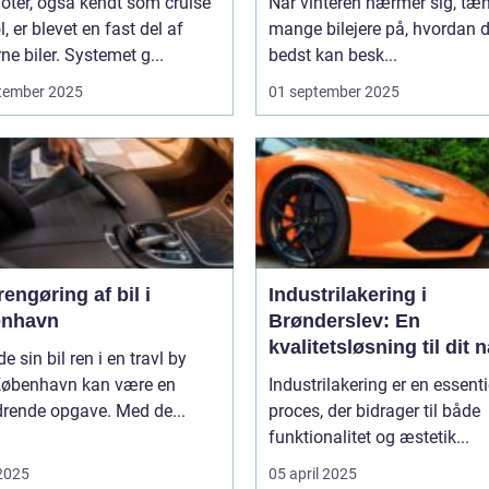
loter, også kendt som cruise
Når vinteren nærmer sig, tæ
l, er blevet en fast del af
mange bilejere på, hvordan 
e biler. Systemet g...
bedst kan besk...
tember 2025
01 september 2025
engøring af bil i
Industrilakering i
nhavn
Brønderslev: En
kvalitetsløsning til dit 
de sin bil ren i en travl by
projekt
øbenhavn kan være en
Industrilakering er en essenti
drende opgave. Med de...
proces, der bidrager til både
funktionalitet og æstetik...
 2025
05 april 2025