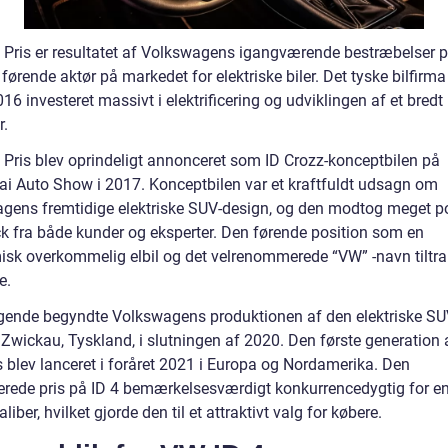
 Pris er resultatet af Volkswagens igangværende bestræbelser p
 førende aktør på markedet for elektriske biler. Det tyske bilfirma
16 investeret massivt i elektrificering og udviklingen af et bredt
r.
 Pris blev oprindeligt annonceret som ID Crozz-konceptbilen på
i Auto Show i 2017. Konceptbilen var et kraftfuldt udsagn om
gens fremtidige elektriske SUV-design, og den modtog meget po
k fra både kunder og eksperter. Den førende position som en
sk overkommelig elbil og det velrenommerede “VW” -navn tiltr
e.
lgende begyndte Volkswagens produktionen af den elektriske SUV
 Zwickau, Tyskland, i slutningen af 2020. Den første generation
s blev lanceret i foråret 2021 i Europa og Nordamerika. Den
rede pris på ID 4 bemærkelsesværdigt konkurrencedygtig for en 
liber, hvilket gjorde den til et attraktivt valg for købere.