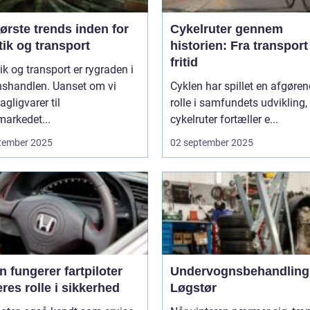
ørste trends inden for
Cykelruter gennem
tik og transport
historien: Fra transport 
fritid
ik og transport er rygraden i
nshandlen. Uanset om vi
Cyklen har spillet en afgøre
agligvarer til
rolle i samfundets udvikling,
arkedet...
cykelruter fortæller e...
tember 2025
02 september 2025
 fungerer fartpiloter
Undervognsbehandling 
res rolle i sikkerhed
Løgstør