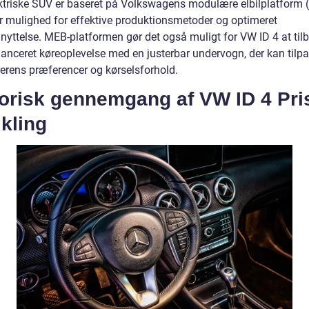
ktriske SUV er baseret på Volkswagens modulære elbilplatform 
er mulighed for effektive produktionsmetoder og optimeret
nyttelse. MEB-platformen gør det også muligt for VW ID 4 at til
lanceret køreoplevelse med en justerbar undervogn, der kan tilp
rerens præferencer og kørselsforhold.
orisk gennemgang af VW ID 4 Pris
kling