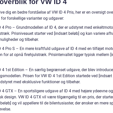
overblik for VW ID 4
ive dig en bedre forståelse af VW ID 4 Pris, her er en oversigt ove
 for forskellige varianter og udgaver:
D 4 Pro – Grundmodellen af ID 4, der er udstyret med enkeltmoto
stræk. Prisniveauet starter ved [indsæt beløb] og kan variere af
uligheder og tilbehør.
D 4 Pro S – En mere kraftfuld udgave af ID 4 med en tilføjet mot
n for at opnå firehjulstræk. Prisintervallet ligger typisk mellem 
D 4 1st Edition – En særlig begrænset udgave, der blev introduc
ngsmodellen. Prisen for VW ID 4 1st Edition startede ved [indsæt
dstyret med eksklusive funktioner og tilbehør.
D 4 GTX – En sportsligere udgave af ID 4 med højere ydeevne og
 design. VW ID 4 GTX vil være tilgængelig til en pris, der starte
beløb] og vil appellere til de bilentusiaster, der ønsker en mere s
evelse.