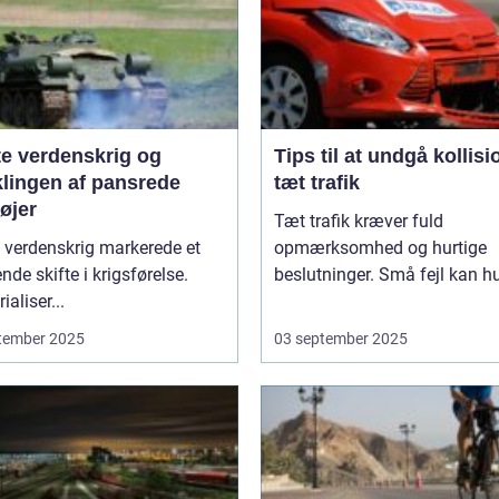
te verdenskrig og
Tips til at undgå kollisi
klingen af pansrede
tæt trafik
øjer
Tæt trafik kræver fuld
 verdenskrig markerede et
opmærksomhed og hurtige
nde skifte i krigsførelse.
beslutninger. Små fejl kan hu
ialiser...
tember 2025
03 september 2025