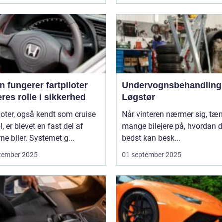
 fungerer fartpiloter
Undervognsbehandling 
res rolle i sikkerhed
Løgstør
loter, også kendt som cruise
Når vinteren nærmer sig, tæ
l, er blevet en fast del af
mange bilejere på, hvordan 
e biler. Systemet g...
bedst kan besk...
tember 2025
01 september 2025