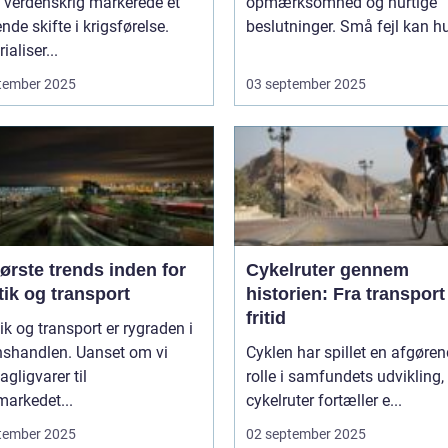
 verdenskrig markerede et
opmærksomhed og hurtige
nde skifte i krigsførelse.
beslutninger. Små fejl kan hu
ialiser...
tember 2025
03 september 2025
ørste trends inden for
Cykelruter gennem
tik og transport
historien: Fra transport 
fritid
ik og transport er rygraden i
nshandlen. Uanset om vi
Cyklen har spillet en afgøre
agligvarer til
rolle i samfundets udvikling,
arkedet...
cykelruter fortæller e...
tember 2025
02 september 2025