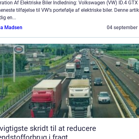
ation Af Elektriske Biler Indledning: Volkswagen (VW) ID.4 GTX 
eneste tilføjelse til VW’s portefølje af elektriske biler. Denne artik
dig en...
a Madsen
04 september
vigtigste skridt til at reducere
ndstofforbrug i fragt