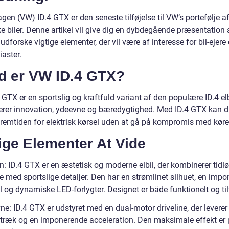
en (VW) ID.4 GTX er den seneste tilføjelse til VW’s portefølje a
ke biler. Denne artikel vil give dig en dybdegående præsentation 
dforske vigtige elementer, der vil være af interesse for bil-ejere
iaster.
d er VW ID.4 GTX?
GTX er en sportslig og kraftfuld variant af den populære ID.4 el
rer innovation, ydeevne og bæredygtighed. Med ID.4 GTX kan 
fremtiden for elektrisk kørsel uden at gå på kompromis med kør
ige Elementer At Vide
n: ID.4 GTX er en æstetisk og moderne elbil, der kombinerer tidl
e med sportslige detaljer. Den har en strømlinet silhuet, en imp
ll og dynamiske LED-forlygter. Designet er både funktionelt og ti
e: ID.4 GTX er udstyret med en dual-motor driveline, der leverer
lstræk og en imponerende acceleration. Den maksimale effekt er