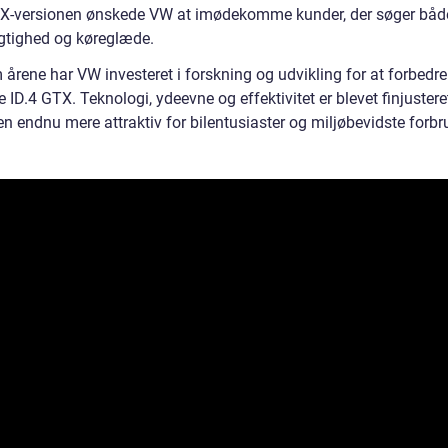
-versionen ønskede VW at imødekomme kunder, der søger båd
tighed og køreglæde.
årene har VW investeret i forskning og udvikling for at forbedre
 ID.4 GTX. Teknologi, ydeevne og effektivitet er blevet finjusteret
en endnu mere attraktiv for bilentusiaster og miljøbevidste forbr