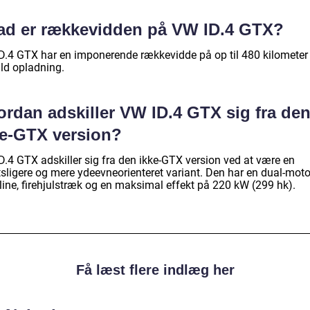
ad er rækkevidden på VW ID.4 GTX?
D.4 GTX har en imponerende rækkevidde på op til 480 kilometer
uld opladning.
ordan adskiller VW ID.4 GTX sig fra de
ke-GTX version?
D.4 GTX adskiller sig fra den ikke-GTX version ved at være en
tsligere og mere ydeevneorienteret variant. Den har en dual-moto
line, firehjulstræk og en maksimal effekt på 220 kW (299 hk).
Få læst flere indlæg her