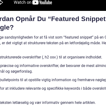
rdan Opnår Du “Featured Snippet
gle?
øge sandsynligheden for at få vist som “featured snippet” på en 
 er det vigtigt at strukturere teksten på en letfordøjelig måde. He
:
strukturerede overskrifter (, h2 osv.) til at organisere indholdet.
 præcise og informative overskrifter, der besvarer de mest almin
ål og søgerforslag.
bulletpoints til at opstille vigtig information og fremhæve nøgle
for at inkludere relevante og specifikke keywords i både overskri
teksten letlæselig og vær informativ gennem hele artiklen.