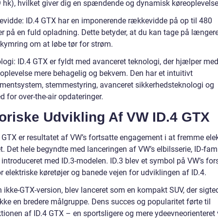
 hk), hvilket giver dig en spændende og dynamisk køreoplevelse
vidde: ID.4 GTX har en imponerende rækkevidde på op til 480
r på en fuld opladning. Dette betyder, at du kan tage på længere
kymring om at løbe tør for strøm.
logi: ID.4 GTX er fyldt med avanceret teknologi, der hjælper med
eoplevelse mere behagelig og bekvem. Den har et intuitivt
nmentsystem, stemmestyring, avanceret sikkerhedsteknologi og
 for over-the-air opdateringer.
oriske Udvikling Af VW ID.4 GTX
 GTX er resultatet af VW’s fortsatte engagement i at fremme elek
t. Det hele begyndte med lanceringen af VW’s elbilsserie, ID-fami
v introduceret med ID.3-modelen. ID.3 blev et symbol på VW’s for
r elektriske køretøjer og banede vejen for udviklingen af ID.4.
en ikke-GTX-version, blev lanceret som en kompakt SUV, der sigt
ække en bredere målgruppe. Dens succes og popularitet førte til
ktionen af ID.4 GTX – en sportsligere og mere ydeevneorienteret 