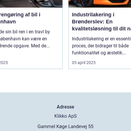
engøring af bil i
Industrilakering i
nhavn
Brønderslev: En
kvalitetsløsning til dit 
de sin bil ren i en travl by
projekt
øbenhavn kan være en
Industrilakering er en essenti
drende opgave. Med de...
proces, der bidrager til både
funktionalitet og æstetik...
 2025
05 april 2025
Adresse