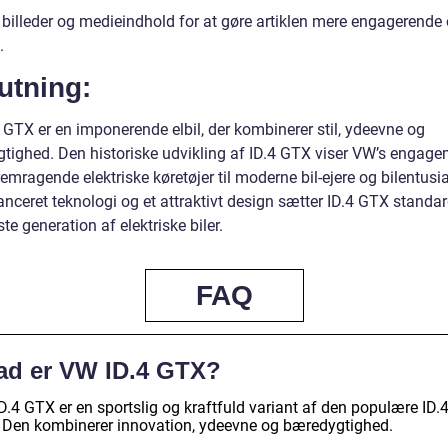
j billeder og medieindhold for at gøre artiklen mere engagerende
.
utning:
 GTX er en imponerende elbil, der kombinerer stil, ydeevne og
tighed. Den historiske udvikling af ID.4 GTX viser VW’s engagem
remragende elektriske køretøjer til moderne bil-ejere og bilentusia
nceret teknologi og et attraktivt design sætter ID.4 GTX standar
e generation af elektriske biler.
FAQ
ad er VW ID.4 GTX?
D.4 GTX er en sportslig og kraftfuld variant af den populære ID.
l. Den kombinerer innovation, ydeevne og bæredygtighed.