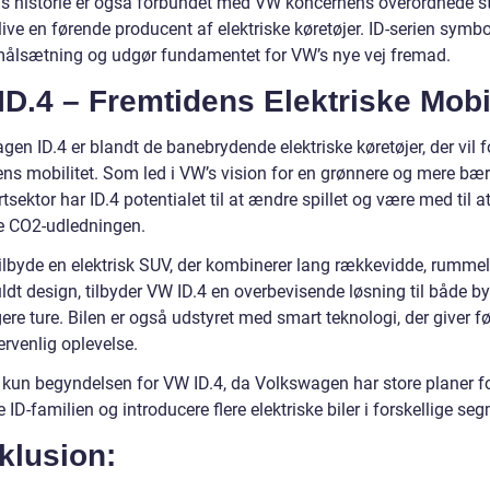
’s historie er også forbundet med VW koncernens overordnede st
ive en førende producent af elektriske køretøjer. ID-serien symbo
ålsætning og udgør fundamentet for VW’s nye vej fremad.
D.4 – Fremtidens Elektriske Mobil
en ID.4 er blandt de banebrydende elektriske køretøjer, der vil 
ens mobilitet. Som led i VW’s vision for en grønnere og mere bæ
tsektor har ID.4 potentialet til at ændre spillet og være med til a
e CO2-udledningen.
tilbyde en elektrisk SUV, der kombinerer lang rækkevidde, rumme
uldt design, tilbyder VW ID.4 en overbevisende løsning til både b
re ture. Bilen er også udstyret med smart teknologi, der giver f
rvenlig oplevelse.
r kun begyndelsen for VW ID.4, da Volkswagen har store planer fo
ID-familien og introducere flere elektriske biler i forskellige seg
klusion: