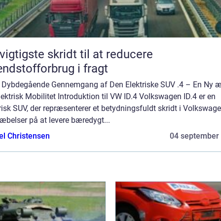
vigtigste skridt til at reducere
ndstofforbrug i fragt
n Dybdegående Gennemgang af Den Elektriske SUV .4 – En Ny 
lektrisk Mobilitet Introduktion til VW ID.4 Volkswagen ID.4 er en
risk SUV, der repræsenterer et betydningsfuldt skridt i Volkswag
æbelser på at levere bæredygt...
el Christensen
04 september