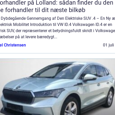
forhandler på Lolland: sådan finder du den
te forhandler til dit næste bilkøb
n Dybdegående Gennemgang af Den Elektriske SUV .4 – En Ny 
lektrisk Mobilitet Introduktion til VW ID.4 Volkswagen ID.4 er en
risk SUV, der repræsenterer et betydningsfuldt skridt i Volkswag
æbelser på at levere bæredygt...
el Christensen
01 jul