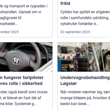
fritid
ik og transport er rygraden i
nshandlen. Uanset om vi
Cyklen har spillet en afgøre
agligvarer til
rolle i samfundets udvikling,
arkedet...
cykelruter fortæller e...
tember 2025
02 september 2025
 fungerer fartpiloter
Undervognsbehandling 
res rolle i sikkerhed
Løgstør
loter, også kendt som cruise
Når vinteren nærmer sig, tæ
l, er blevet en fast del af
mange bilejere på, hvordan 
e biler. Systemet g...
bedst kan besk...