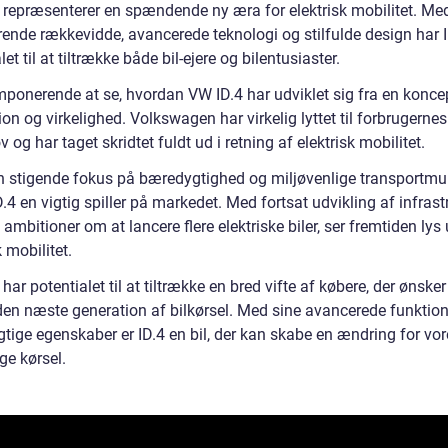
 repræsenterer en spændende ny æra for elektrisk mobilitet. Me
ende rækkevidde, avancerede teknologi og stilfulde design har 
let til at tiltrække både bil-ejere og bilentusiaster.
mponerende at se, hvordan VW ID.4 har udviklet sig fra en koncept
on og virkelighed. Volkswagen har virkelig lyttet til forbrugerne
 og har taget skridtet fuldt ud i retning af elektrisk mobilitet.
 stigende fokus på bæredygtighed og miljøvenlige transportmu
.4 en vigtig spiller på markedet. Med fortsat udvikling af infras
ambitioner om at lancere flere elektriske biler, ser fremtiden lys 
k mobilitet.
har potentialet til at tiltrække en bred vifte af købere, der ønsker
den næste generation af bilkørsel. Med sine avancerede funktion
tige egenskaber er ID.4 en bil, der kan skabe en ændring for vor
ge kørsel.