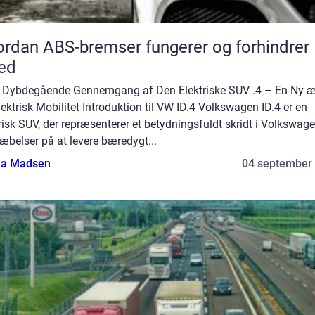
rdan ABS-bremser fungerer og forhindrer
ed
n Dybdegående Gennemgang af Den Elektriske SUV .4 – En Ny 
lektrisk Mobilitet Introduktion til VW ID.4 Volkswagen ID.4 er en
risk SUV, der repræsenterer et betydningsfuldt skridt i Volkswag
æbelser på at levere bæredygt...
a Madsen
04 september