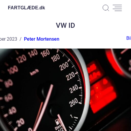
FARTGLÆDE.
dk
VW ID
Bi
ber 2023
Peter Mortensen