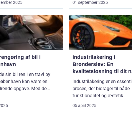
tember 2025
01 september 2025
engøring af bil i
Industrilakering i
nhavn
Brønderslev: En
kvalitetsløsning til dit 
de sin bil ren i en travl by
projekt
øbenhavn kan være en
Industrilakering er en essenti
drende opgave. Med de...
proces, der bidrager til både
funktionalitet og æstetik...
 2025
05 april 2025