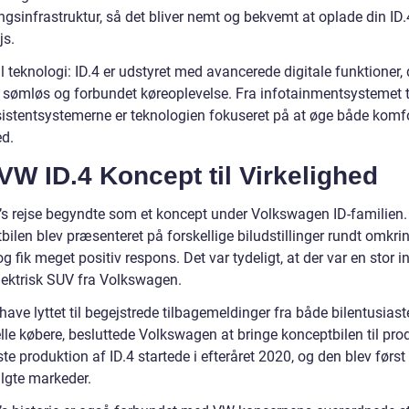
gsinfrastruktur, så det bliver nemt og bekvemt at oplade din ID.
js.
l teknologi: ID.4 er udstyret med avancerede digitale funktioner, 
n sømløs og forbundet køreoplevelse. Fra infotainmentsystemet t
sistentsystemerne er teknologien fokuseret på at øge både komf
ed.
VW ID.4 Koncept til Virkelighed
’s rejse begyndte som et koncept under Volkswagen ID-familien.
ilen blev præsenteret på forskellige biludstillinger rundt omkrin
g fik meget positiv respons. Det var tydeligt, at der var en stor i
elektrisk SUV fra Volkswagen.
 have lyttet til begejstrede tilbagemeldinger fra både bilentusiast
lle købere, besluttede Volkswagen at bringe konceptbilen til pro
te produktion af ID.4 startede i efteråret 2020, og den blev først
lgte markeder.