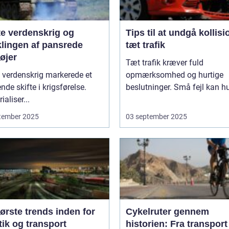
te verdenskrig og
Tips til at undgå kollisi
klingen af pansrede
tæt trafik
øjer
Tæt trafik kræver fuld
 verdenskrig markerede et
opmærksomhed og hurtige
nde skifte i krigsførelse.
beslutninger. Små fejl kan hu
ialiser...
tember 2025
03 september 2025
ørste trends inden for
Cykelruter gennem
tik og transport
historien: Fra transport 