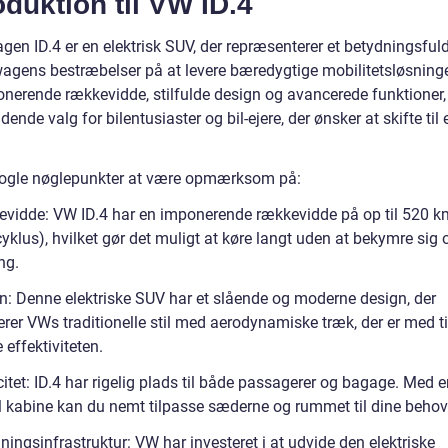
oduktion til VW ID.4
en ID.4 er en elektrisk SUV, der repræsenterer et betydningsfuld
wagens bestræbelser på at levere bæredygtige mobilitetsløsning
onerende rækkevidde, stilfulde design og avancerede funktioner, 
ende valg for bilentusiaster og bil-ejere, der ønsker at skifte til 
nogle nøglepunkter at være opmærksom på:
vidde: VW ID.4 har en imponerende rækkevidde på op til 520 k
yklus), hvilket gør det muligt at køre langt uden at bekymre sig
ng.
n: Denne elektriske SUV har et slående og moderne design, der
rer VWs traditionelle stil med aerodynamiske træk, der er med ti
 effektiviteten.
tet: ID.4 har rigelig plads til både passagerer og bagage. Med e
el kabine kan du nemt tilpasse sæderne og rummet til dine behov
ingsinfrastruktur: VW har investeret i at udvide den elektriske