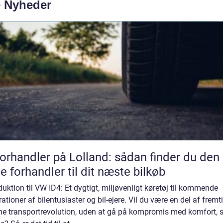
e Nyheder
forhandler på Lolland: sådan finder du den
te forhandler til dit næste bilkøb
duktion til VW ID4: Et dygtigt, miljøvenligt køretøj til kommende
ationer af bilentusiaster og bil-ejere. Vil du være en del af frem
ne transportrevolution, uden at gå på kompromis med komfort, st