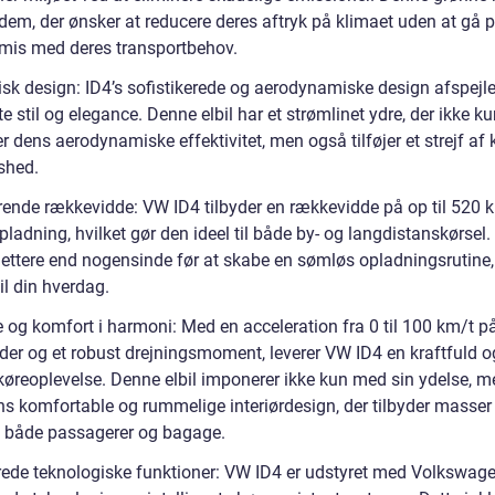
l dem, der ønsker at reducere deres aftryk på klimaet uden at gå 
is med deres transportbehov.
isk design: ID4’s sofistikerede og aerodynamiske design afspejl
e stil og elegance. Denne elbil har et strømlinet ydre, der ikke k
r dens aerodynamiske effektivitet, men også tilføjer et strejf af 
shed.
ende rækkevidde: VW ID4 tilbyder en rækkevidde på op til 520 
pladning, hvilket gør den ideel til både by- og langdistanskørsel.
 lettere end nogensinde før at skabe en sømløs opladningsrutine,
il din hverdag.
 og komfort i harmoni: Med en acceleration fra 0 til 100 km/t p
der og et robust drejningsmoment, leverer VW ID4 en kraftfuld o
køreoplevelse. Denne elbil imponerer ikke kun med sin ydelse, 
s komfortable og rummelige interiørdesign, der tilbyder masser
il både passagerer og bagage.
ede teknologiske funktioner: VW ID4 er udstyret med Volkswag