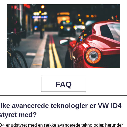
FAQ
ilke avancerede teknologier er VW ID4
styret med?
D4 er udstyret med en række avancerede teknologier, herunder