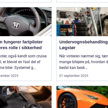
 fungerer fartpiloter
Undervognsbehandling 
res rolle i sikkerhed
Løgstør
loter, også kendt som cruise
Når vinteren nærmer sig, tæ
l, er blevet en fast del af
mange bilejere på, hvordan 
e biler. Systemet g...
bedst kan besk...
tember 2025
01 september 2025