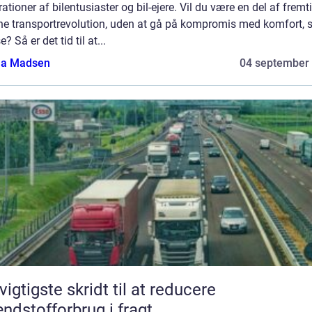
ationer af bilentusiaster og bil-ejere. Vil du være en del af frem
ne transportrevolution, uden at gå på kompromis med komfort, st
e? Så er det tid til at...
a Madsen
04 september
vigtigste skridt til at reducere
ndstofforbrug i fragt