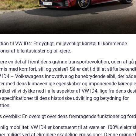
tion til VW ID4: Et dygtigt, miljøvenligt køretøj til kommende
oner af bilentusiaster og bil-ejere.
være en del af fremtidens grønne transportrevolution, uden at gå
s med komfort, stil og ydelse? Så er det tid til at stifte beken
ID4 – Volkswagens innovative og banebrydende elbil, der både
er med dens klimavenlige egenskaber og imponerende køreoplev
tikel vil vi dykke ned i alle aspekter af VW ID4, lige fra dens des
 specifikationer til dens historiske udvikling og betydning for
trien.
s overblik: En oversigt over dens fremragende funktioner og ford
lig mobilitet: VW ID4 er konstrueret til at være en 100% elektris
er miljøet ved at eliminere skadelige emissioner. Denne grønne b