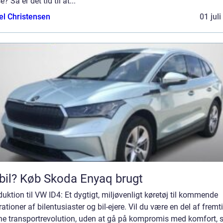
e? Så er det tid til at...
el Christensen
01 jul
bil? Køb Skoda Enyaq brugt
duktion til VW ID4: Et dygtigt, miljøvenligt køretøj til kommende
ationer af bilentusiaster og bil-ejere. Vil du være en del af frem
ne transportrevolution, uden at gå på kompromis med komfort, st