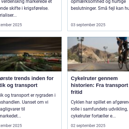
 verdenskrig markerede et
opmærksomhed og hurtige
nde skifte i krigsførelse.
beslutninger. Små fejl kan hu
ialiser...
tember 2025
03 september 2025
ørste trends inden for
Cykelruter gennem
tik og transport
historien: Fra transport 
fritid
ik og transport er rygraden i
nshandlen. Uanset om vi
Cyklen har spillet en afgøre
agligvarer til
rolle i samfundets udvikling,
arkedet...
cykelruter fortæller e...
tember 2025
02 september 2025