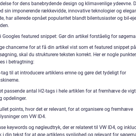
delse for dens banebrydende design og klimavenlige ydeevne. 
med sin imponerende rækkevidde, innovative teknologier og elega
, har allerede opnået popularitet blandt bilentusiaster og bil-ej
rden.
 Googles featured snippet: Gør din artikel forståelig for søgema
ge chancerne for at få din artikel vist som et featured snippet p
øgning, skal du strukturere teksten korrekt. Her er nogle punkter
es i betragtning:
-tag til at introducere artiklens emne og gøre det tydeligt for
kinerne.
t passende antal H2-tags i hele artiklen for at fremhæve de vigt
g opdelinger.
ullet points, hvor det er relevant, for at organisere og fremhæve
lysninger om VW ID4.
e keywords og nøgleudtryk, der er relateret til VW ID4, og inkl
 i din tekst for at øge artiklens synlighed og relevant for søgem