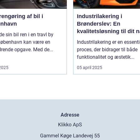
engøring af bil i
Industrilakering i
nhavn
Brønderslev: En
kvalitetsløsning til dit 
de sin bil ren i en travl by
projekt
øbenhavn kan være en
Industrilakering er en essenti
drende opgave. Med de...
proces, der bidrager til både
funktionalitet og æstetik...
 2025
05 april 2025
Adresse