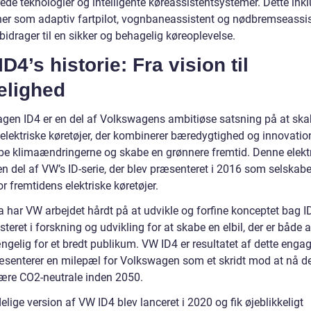
de teknologier og intelligente køreassistentsystemer. Dette inkl
ner som adaptiv fartpilot, vognbaneassistent og nødbremseassis
 bidrager til en sikker og behagelig køreoplevelse.
D4’s historie: Fra vision til
elighed
gen ID4 er en del af Volkswagens ambitiøse satsning på at ska
 elektriske køretøjer, der kombinerer bæredygtighed og innovation
 klimaændringerne og skabe en grønnere fremtid. Denne elekt
n del af VW’s ID-serie, der blev præsenteret i 2016 som selskabe
or fremtidens elektriske køretøjer.
a har VW arbejdet hårdt på at udvikle og forfine konceptet bag I
steret i forskning og udvikling for at skabe en elbil, der er både a
ængelig for et bredt publikum. VW ID4 er resultatet af dette eng
æsenterer en milepæl for Volkswagen som et skridt mod at nå d
ære CO2-neutrale inden 2050.
lige version af VW ID4 blev lanceret i 2020 og fik øjeblikkeligt