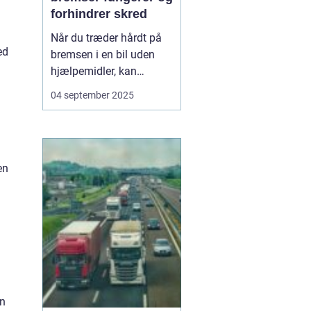
forhindrer skred
Når du træder hårdt på
ed
bremsen i en bil uden
hjælpemidler, kan
hjulene låse sig fast, og
04 september 2025
bilen mister vejgrebet.
Det øger risikoen for, at
bilen skrider eller bliver
umulig at styre. For at
en
undgå dette...
en