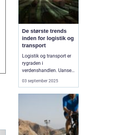
De største trends
inden for logistik og
transport
Logistik og transport er
rygraden i
verdenshandlen. Uanset
om vi taler dagligvarer til
03 september 2025
supermarkedet,
råmaterialer til industrien
eller pakker fra
onlinebutikker, så
afhænger alt af, at
transporten fungerer
effektivt. I de senere &a...