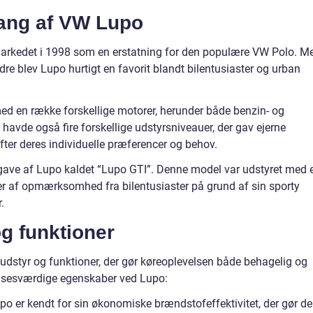
ang af VW Lupo
markedet i 1998 som en erstatning for den populære VW Polo. M
e blev Lupo hurtigt en favorit blandt bilentusiaster og urban
med en række forskellige motorer, herunder både benzin- og
havde også fire forskellige udstyrsniveauer, der gav ejerne
fter deres individuelle præferencer og behov.
dgave af Lupo kaldet “Lupo GTI”. Denne model var udstyret med 
ser af opmærksomhed fra bilentusiaster på grund af sin sporty
.
g funktioner
udstyr og funktioner, der gør køreoplevelsen både behagelig og
elsesværdige egenskaber ved Lupo:
er kendt for sin økonomiske brændstofeffektivitet, der gør d