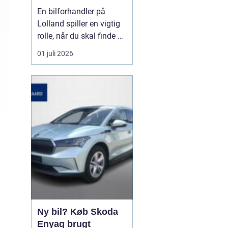
forhandler til dit
En bilforhandler på
næste bilkøb
Lolland spiller en vigtig
rolle, når du skal finde en
brugt bil, du kan stole på
01 juli 2026
i mange år. For mange er
bilen en nødvendighed i
hverdagen, og derfor
handler det ikke kun om
pris, men også om ...
Ny bil? Køb Skoda
Enyaq brugt