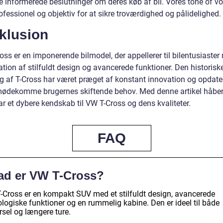
e informerede beslutninger om deres køb af bil. Vores tone of voi
fessionel og objektiv for at sikre troværdighed og pålidelighed.
klusion
ss er en imponerende bilmodel, der appellerer til bilentusiaster
tion af stilfuldt design og avancerede funktioner. Den historisk
ng af T-Cross har været præget af konstant innovation og opdate
imødekomme brugernes skiftende behov. Med denne artikel håber 
r et dybere kendskab til VW T-Cross og dens kvaliteter.
FAQ
ad er VW T-Cross?
-Cross er en kompakt SUV med et stilfuldt design, avancerede
logiske funktioner og en rummelig kabine. Den er ideel til både
rsel og længere ture.