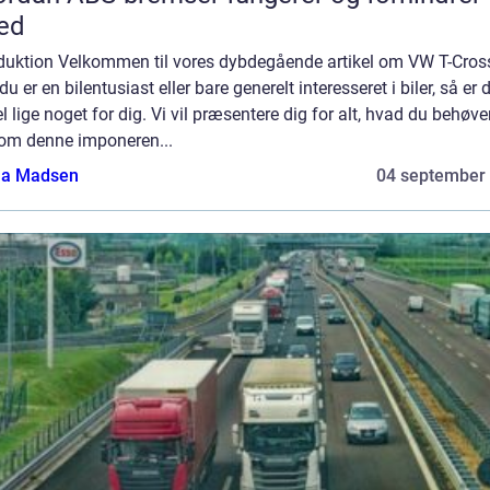
ed
oduktion Velkommen til vores dybdegående artikel om VW T-Cros
du er en bilentusiast eller bare generelt interesseret i biler, så er
el lige noget for dig. Vi vil præsentere dig for alt, hvad du behøve
 om denne imponeren...
a Madsen
04 september