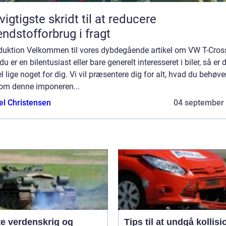
vigtigste skridt til at reducere
ndstofforbrug i fragt
oduktion Velkommen til vores dybdegående artikel om VW T-Cros
du er en bilentusiast eller bare generelt interesseret i biler, så er
el lige noget for dig. Vi vil præsentere dig for alt, hvad du behøve
 om denne imponeren...
el Christensen
04 september
te verdenskrig og
Tips til at undgå kollisi