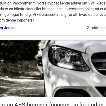
oduktion Velkommen til vores dybdegående artikel om VW T-Cros
du er en bilentusiast eller bare generelt interesseret i biler, så er
el lige noget for dig. Vi vil præsentere dig for alt, hvad du behøve
 om denne imponeren...
ea Jensen
21 oktober
rdan ABS-bremser fungerer og forhindrer