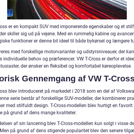
oss er en kompakt SUV med imponerende egenskaber og et stilf
 der skiller sig ud på vejene. Med en rummelig kabine og avance
iske funktioner er denne bil ideel til både bykørsel og længere tu
veres med forskellige motorvarianter og udstyrsniveauer, der kan
s individuelle behov og præferencer. VW T-Cross er derfor et idee
ntusiaster, der ønsker en fleksibel og komfortabel køreoplevelse.
torisk Gennemgang af VW T-Cros
oss blev introduceret på markedet i 2018 som en del af Volkswa
enne serie består af forskellige SUV-modeller, der kombinerer pra
er med stilfuldt design. T-Cross-modellen blev hurtigt en favorit
re på grund af dens mange kvaliteter.
elsen af sin lancering blev T-Cross-modellen kun solgt i visse de
 Men på grund af dens stigende popularitet blev den senere tilg