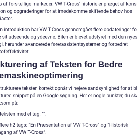
 af forskellige markeder. VW T-Cross’ historie er præget af kons
ion og opgraderinger for at imødekomme skiftende behov hos
iaster.
in introduktion har VW T-Cross gennemgået flere opdateringer fo
e sit udseende og ydeevne. Bilen er blevet udstyret med den nyes
gi, herunder avancerede førerassistentsystemer og forbedret
feffektivitet.
kturering af Teksten for Bedre
emaskineoptimering
trukturere teksten korrekt opnår vi højere sandsynlighed for at bl
tured snippet på en Google-søgning. Her er nogle punkter, du sk
som på:
 teksten med et tag: “”.
flere h2 tags: “En Præsentation af VW T-Cross” og “Historisk
ang af VW T-Cross”.