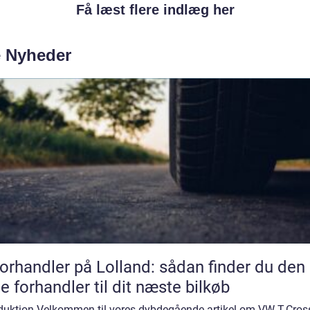
Få læst flere indlæg her
e Nyheder
forhandler på Lolland: sådan finder du den
te forhandler til dit næste bilkøb
oduktion Velkommen til vores dybdegående artikel om VW T-Cros