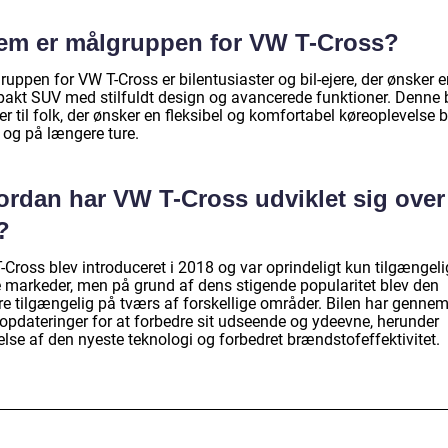
em er målgruppen for VW T-Cross?
uppen for VW T-Cross er bilentusiaster og bil-ejere, der ønsker 
akt SUV med stilfuldt design og avancerede funktioner. Denne b
r til folk, der ønsker en fleksibel og komfortabel køreoplevelse b
 og på længere ture.
ordan har VW T-Cross udviklet sig over
?
Cross blev introduceret i 2018 og var oprindeligt kun tilgængeli
e markeder, men på grund af dens stigende popularitet blev den
re tilgængelig på tværs af forskellige områder. Bilen har genne
 opdateringer for at forbedre sit udseende og ydeevne, herunder
jelse af den nyeste teknologi og forbedret brændstofeffektivitet.