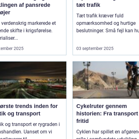
klingen af pansrede
tæt trafik
øjer
Tæt trafik kræver fuld
 verdenskrig markerede et
opmærksomhed og hurtige
nde skifte i krigsførelse.
beslutninger. Små fejl kan hu
ialiser...
tember 2025
03 september 2025
ørste trends inden for
Cykelruter gennem
tik og transport
historien: Fra transport 
fritid
ik og transport er rygraden i
nshandlen. Uanset om vi
Cyklen har spillet en afgøre