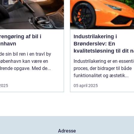
engøring af bil i
Industrilakering i
nhavn
Brønderslev: En
kvalitetsløsning til dit 
de sin bil ren i en travl by
projekt
øbenhavn kan være en
Industrilakering er en essenti
drende opgave. Med de...
proces, der bidrager til både
funktionalitet og æstetik...
 2025
05 april 2025
Adresse