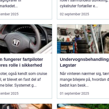
agligvarer til
rolle i samfundets udvikling,
arkedet...
cykelruter fortæller e...
tember 2025
02 september 2025
 fungerer fartpiloter
Undervognsbehandling 
res rolle i sikkerhed
Løgstør
loter, også kendt som cruise
Når vinteren nærmer sig, tæ
l, er blevet en fast del af
mange bilejere på, hvordan 
e biler. Systemet g...
bedst kan besk...
tember 2025
01 september 2025