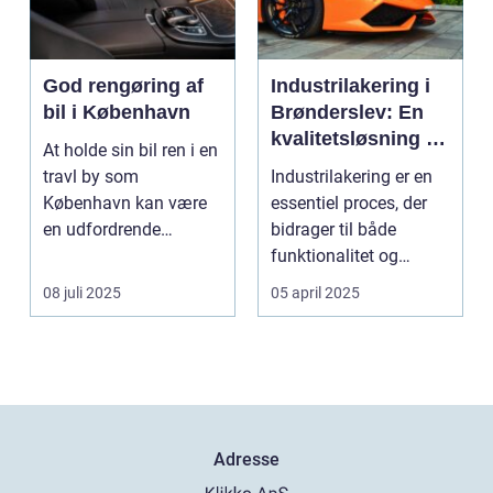
God rengøring af
Industrilakering i
bil i København
Brønderslev: En
kvalitetsløsning til
At holde sin bil ren i en
dit næste projekt
travl by som
Industrilakering er en
København kan være
essentiel proces, der
en udfordrende
bidrager til både
opgave. Med de...
funktionalitet og
æstetik...
08 juli 2025
05 april 2025
Adresse