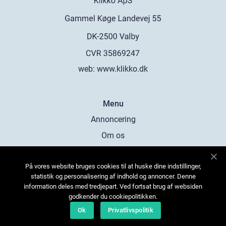
web:
www.klikko.dk
Menu
Annoncering
Om os
Cookies
På vores website bruges cookies til at huske dine indstillinger,
Kontakt os
statistik og personalisering af indhold og annoncer. Denne
Sitemap
information deles med tredjepart. Ved fortsat brug af websiden
godkender du cookiepolitikken.
Ok
Privatlivspolitik