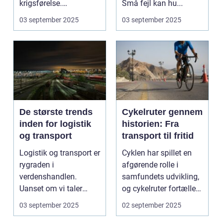
krigsførelse.
Små fejl kan hu...
Industrialiser...
03 september 2025
03 september 2025
De største trends
Cykelruter gennem
inden for logistik
historien: Fra
og transport
transport til fritid
Logistik og transport er
Cyklen har spillet en
rygraden i
afgørende rolle i
verdenshandlen.
samfundets udvikling,
Uanset om vi taler
og cykelruter fortæller
dagligvarer til
e...
03 september 2025
02 september 2025
supermarkedet...