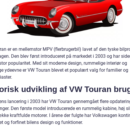
an er en mellemstor MPV (flerbrugerbil) lavet af den tyske bilp
gen. Den blev først introduceret på markedet i 2003 og har sid
stor popularitet. Med sit moderne design, rummelige interiør og
ige ydeevne er VW Touran blevet et populært valg for familier og
iaster.
orisk udvikling af VW Touran bru
ens lancering i 2003 har VW Touran gennemgået flere opdaterin
inger. Den første model introducerede en rummelig kabine, høj s
kke kraftfulde motorer. I årene der fulgte har Volkswagen kontin
t og forfinet bilens design og funktioner.