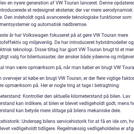
blev en nyere generation af VW Touran lanceret. Denne opdatere
ntroducerede et redesignet eksteriør, der var mere aerodynamisk
. Den indeholdt også avancerede teknologiske funktioner som
nmentsystemer og automatisk nødbremse.
neste år har Volkswagen fokuseret på at gøre VW Touran mere
ofeffektiv og miljøvenlig. De har introduceret hybridmodeller o
ektrisk teknologi. Disse tiltag har gjort VW Touran brugt til et mer
tigt valg for bilentusiaster, der ønsker både ydeevne og miljøve
al man være opmærksom på, når man køber en brugt VW Tour
overvejer at købe en brugt VW Touran, er der flere vigtige fakto
re opmærksom på. Her er nogle ting at tage i betragtning:
eterstand: Kontroller den aktuelle kilometerstand på bilen. Lav
rstand kan indikere, at bilen er blevet vedligeholdt godt, mens h
erstand kan betyde mere slitage på bilens mekaniske dele.
cehistorik: Undersøg bilens servicehistorik for at få en ide om, 
blevet vedligeholdt tidligere. Regelmæssig vedligeholdelse er af