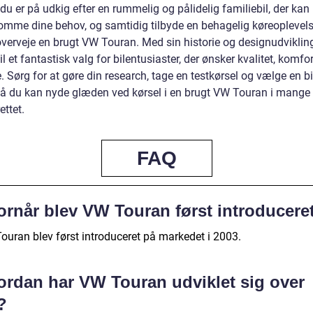
du er på udkig efter en rummelig og pålidelig familiebil, der kan
mme dine behov, og samtidig tilbyde en behagelig køreoplevels
overveje en brugt VW Touran. Med sin historie og designudvikling
l et fantastisk valg for bilentusiaster, der ønsker kvalitet, komfo
 Sørg for at gøre din research, tage en testkørsel og vælge en b
å du kan nyde glæden ved kørsel i en brugt VW Touran i mange 
ttet.
FAQ
ornår blev VW Touran først introducere
ouran blev først introduceret på markedet i 2003.
ordan har VW Touran udviklet sig over
?