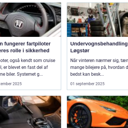
 fungerer fartpiloter
Undervognsbehandling 
res rolle i sikkerhed
Løgstør
loter, også kendt som cruise
Når vinteren nærmer sig, tæ
l, er blevet en fast del af
mange bilejere på, hvordan 
e biler. Systemet g...
bedst kan besk...
tember 2025
01 september 2025