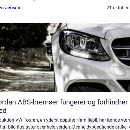
ea Jensen
21 oktober
rdan ABS-bremser fungerer og forhindrer
ed
duktion VW Touran, en yderst populær familiebil, har længe vær
t af bilentusiaster over hele verden. Denne dybdegående artikel v