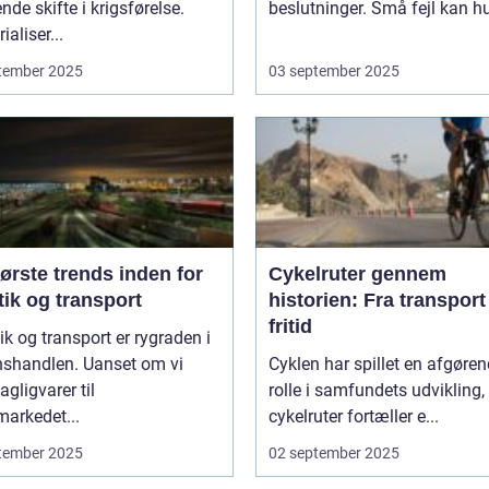
nde skifte i krigsførelse.
beslutninger. Små fejl kan hu
ialiser...
tember 2025
03 september 2025
ørste trends inden for
Cykelruter gennem
tik og transport
historien: Fra transport 
fritid
ik og transport er rygraden i
nshandlen. Uanset om vi
Cyklen har spillet en afgøre
agligvarer til
rolle i samfundets udvikling,
arkedet...
cykelruter fortæller e...
tember 2025
02 september 2025