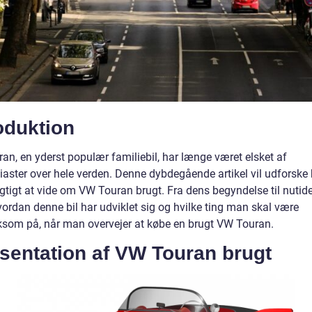
oduktion
an, en yderst populær familiebil, har længe været elsket af
siaster over hele verden. Denne dybdegående artikel vil udforske
igtigt at vide om VW Touran brugt. Fra dens begyndelse til nutiden
vordan denne bil har udviklet sig og hvilke ting man skal være
om på, når man overvejer at købe en brugt VW Touran.
sentation af VW Touran brugt