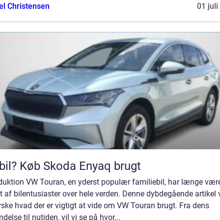
el Christensen
01 jul
bil? Køb Skoda Enyaq brugt
duktion VW Touran, en yderst populær familiebil, har længe vær
t af bilentusiaster over hele verden. Denne dybdegående artikel v
ske hvad der er vigtigt at vide om VW Touran brugt. Fra dens
delse til nutiden, vil vi se på hvor...