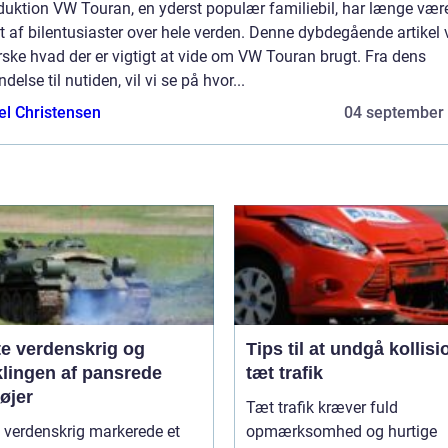
duktion VW Touran, en yderst populær familiebil, har længe vær
t af bilentusiaster over hele verden. Denne dybdegående artikel v
ske hvad der er vigtigt at vide om VW Touran brugt. Fra dens
delse til nutiden, vil vi se på hvor...
el Christensen
04 september
te verdenskrig og
Tips til at undgå kollisi
klingen af pansrede
tæt trafik
øjer
Tæt trafik kræver fuld
 verdenskrig markerede et
opmærksomhed og hurtige