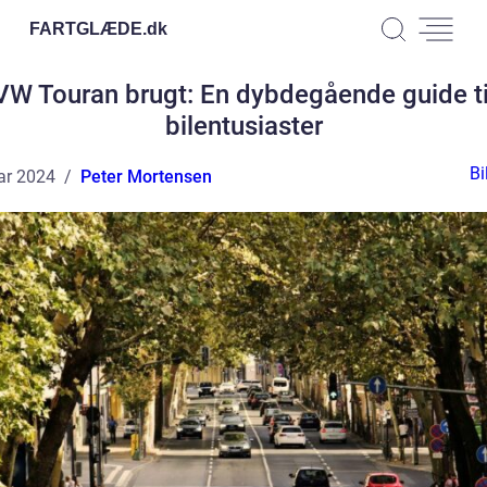
FARTGLÆDE.
dk
VW Touran brugt: En dybdegående guide ti
bilentusiaster
Bi
ar 2024
Peter Mortensen