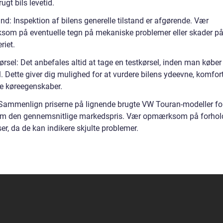
rugt bils levetid.
and: Inspektion af bilens generelle tilstand er afgørende. Vær
om på eventuelle tegn på mekaniske problemer eller skader p
riet.
ørsel: Det anbefales altid at tage en testkørsel, inden man køber
l. Dette giver dig mulighed for at vurdere bilens ydeevne, komfor
le køreegenskaber.
: Sammenlign priserne på lignende brugte VW Touran-modeller for
om den gennemsnitlige markedspris. Vær opmærksom på forhol
ser, da de kan indikere skjulte problemer.