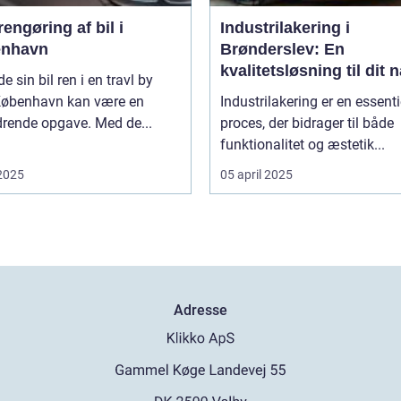
engøring af bil i
Industrilakering i
nhavn
Brønderslev: En
kvalitetsløsning til dit 
de sin bil ren i en travl by
projekt
øbenhavn kan være en
Industrilakering er en essenti
drende opgave. Med de...
proces, der bidrager til både
funktionalitet og æstetik...
 2025
05 april 2025
Adresse