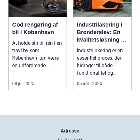
God rengøring af
Industrilakering i
bil i København
Brønderslev: En
kvalitetsløsning til
At holde sin bil ren i en
dit næste projekt
travl by som
Industrilakering er en
København kan være
essentiel proces, der
en udfordrende
bidrager til både
opgave. Med de...
funktionalitet og
æstetik...
08 juli 2025
05 april 2025
Adresse