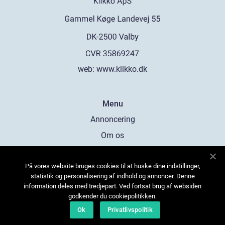
web:
www.klikko.dk
Menu
Annoncering
Om os
Cookies
På vores website bruges cookies til at huske dine indstillinger,
Kontakt os
statistik og personalisering af indhold og annoncer. Denne
Sitemap
information deles med tredjepart. Ved fortsat brug af websiden
godkender du cookiepolitikken.
Ok
Privatlivspolitik