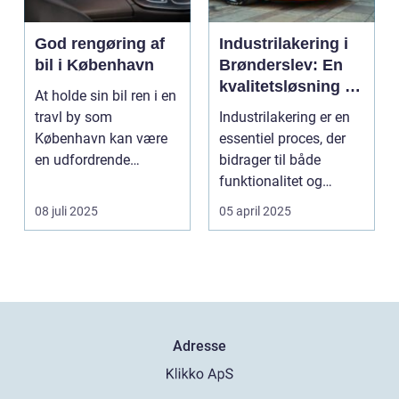
God rengøring af
Industrilakering i
bil i København
Brønderslev: En
kvalitetsløsning til
At holde sin bil ren i en
dit næste projekt
travl by som
Industrilakering er en
København kan være
essentiel proces, der
en udfordrende
bidrager til både
opgave. Med de...
funktionalitet og
æstetik...
08 juli 2025
05 april 2025
Adresse