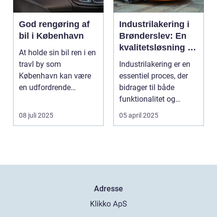
God rengøring af
Industrilakering i
bil i København
Brønderslev: En
kvalitetsløsning til
At holde sin bil ren i en
dit næste projekt
travl by som
Industrilakering er en
København kan være
essentiel proces, der
en udfordrende
bidrager til både
opgave. Med de...
funktionalitet og
æstetik...
08 juli 2025
05 april 2025
Adresse