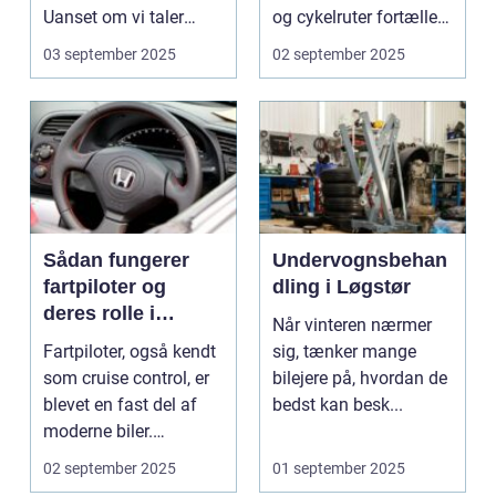
Uanset om vi taler
og cykelruter fortæller
dagligvarer til
e...
03 september 2025
02 september 2025
supermarkedet...
Sådan fungerer
Undervognsbehan
fartpiloter og
dling i Løgstør
deres rolle i
Når vinteren nærmer
sikkerhed
Fartpiloter, også kendt
sig, tænker mange
som cruise control, er
bilejere på, hvordan de
blevet en fast del af
bedst kan besk...
moderne biler.
Systemet g...
02 september 2025
01 september 2025