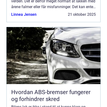
verden. Det er derfor meget normalt at lakken med
årene falmer eller får misfarvninger. Det kan enten
komme af det nedbør vi ha...
Linnea Jensen
21 oktober 2025
Hvordan ABS-bremser fungerer
og forhindrer skred
Bilens lak er ikke i stand til at kunne klare og