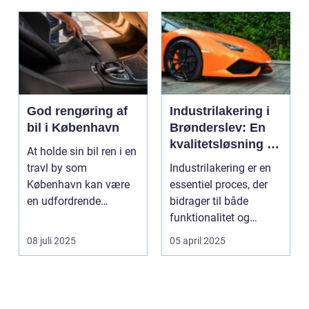
God rengøring af
Industrilakering i
bil i København
Brønderslev: En
kvalitetsløsning til
At holde sin bil ren i en
dit næste projekt
travl by som
Industrilakering er en
København kan være
essentiel proces, der
en udfordrende
bidrager til både
opgave. Med de...
funktionalitet og
æstetik...
08 juli 2025
05 april 2025