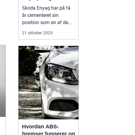
Skoda Enyaq har på få
år cementeret sin
position som en af de
mest populære elbiler på
21 oktober 2025
markedet – især blandt
familier og pendlere, der
ønsker at køre grønt
uden at gå på komp...
Hvordan ABS-
bremser fungerer og