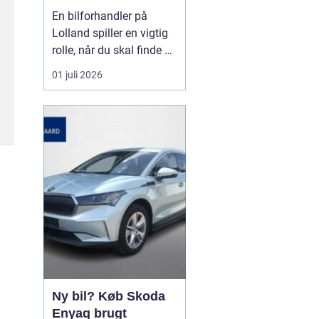
forhandler til dit
En bilforhandler på
næste bilkøb
Lolland spiller en vigtig
rolle, når du skal finde en
brugt bil, du kan stole på
01 juli 2026
i mange år. For mange er
bilen en nødvendighed i
hverdagen, og derfor
handler det ikke kun om
pris, men også om ...
Ny bil? Køb Skoda
Enyaq brugt