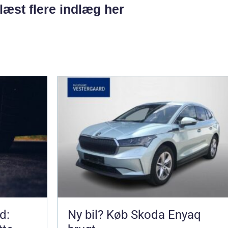
læst flere indlæg her
d:
Ny bil? Køb Skoda Enyaq