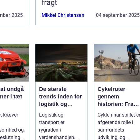
fragt
mber 2025
Mikkel Christensen
04 september 2025
l at undgå
De største
Cykelruter
oner i tæt
trends inden for
gennem
logistik og
historien: Fra
transport
transport til
ik kræver
Logistik og
Cyklen har spillet e
fritid
transport er
afgørende rolle i
somhed og
rygraden i
samfundets
eslutninger.
verdenshandlen.
udvikling, og