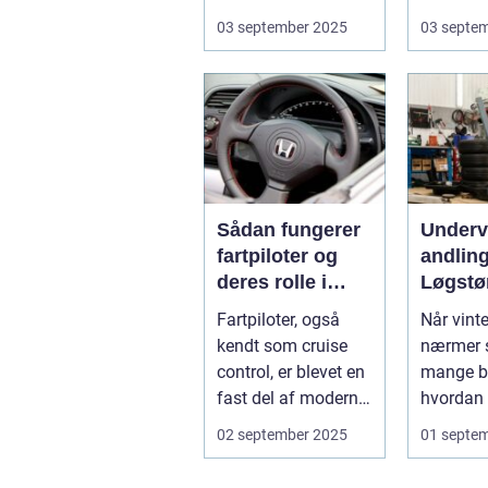
Industrialiser...
Små fejl 
03 september 2025
03 septe
Sådan fungerer
Under
fartpiloter og
andling
deres rolle i
Løgstø
sikkerhed
Fartpiloter, også
Når vint
kendt som cruise
nærmer s
control, er blevet en
mange bi
fast del af moderne
hvordan 
biler. Systemet g...
kan besk.
02 september 2025
01 septe