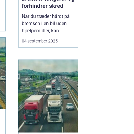
forhindrer skred
Når du træder hårdt på
bremsen i en bil uden
hjælpemidler, kan
hjulene låse sig fast, og
04 september 2025
bilen mister vejgrebet.
Det øger risikoen for, at
bilen skrider eller bliver
umulig at styre. For at
undgå dette...