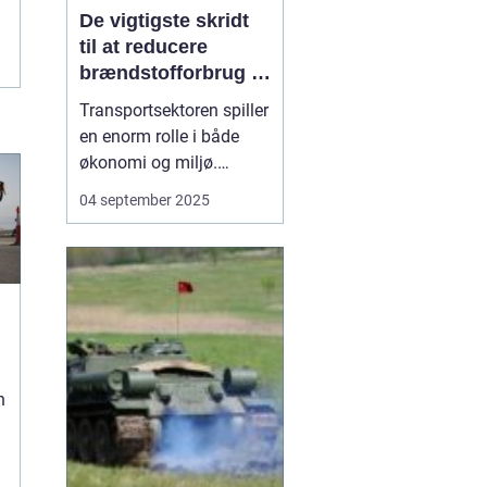
De vigtigste skridt
til at reducere
brændstofforbrug i
fragt
Transportsektoren spiller
en enorm rolle i både
økonomi og miljø.
Fragtbiler er uundværlige
04 september 2025
for at holde samfundet
kørende, men de bruger
også store mængder
brændstof og udleder
betydelige mæng...
n