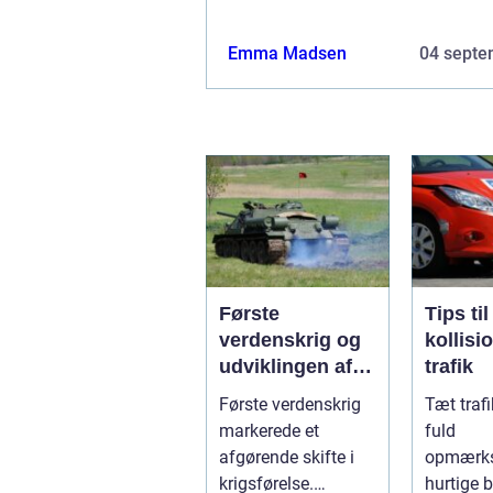
Emma Madsen
04 septe
Første
Tips ti
verdenskrig og
kollisi
udviklingen af
trafik
pansrede
Første verdenskrig
Tæt traf
køretøjer
markerede et
fuld
afgørende skifte i
opmærk
krigsførelse.
hurtige b