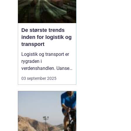
De største trends
inden for logistik og
transport
Logistik og transport er
rygraden i
verdenshandlen. Uanset
om vi taler dagligvarer til
03 september 2025
supermarkedet,
råmaterialer til industrien
eller pakker fra
onlinebutikker, så
afhænger alt af, at
transporten fungerer
effektivt. I de senere &a...