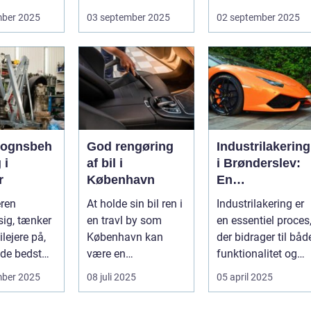
kan hu...
Uanset om vi taler
cykelruter fortæller
mber 2025
03 september 2025
02 september 2025
dagligvarer til
e...
supermarkedet...
vognsbeh
God rengøring
Industrilakering
 i
af bil i
i Brønderslev:
r
København
En
kvalitetsløsning
eren
At holde sin bil ren i
Industrilakering er
til dit næste
ig, tænker
en travl by som
en essentiel proces
projekt
lejere på,
København kan
der bidrager til båd
de bedst
være en
funktionalitet og
..
udfordrende
æstetik...
mber 2025
08 juli 2025
05 april 2025
opgave. Med de...