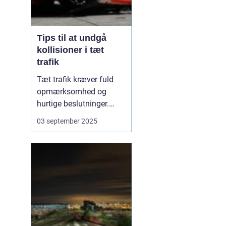
Tips til at undgå
kollisioner i tæt
trafik
Tæt trafik kræver fuld
opmærksomhed og
hurtige beslutninger.
Små fejl kan hurtigt føre
03 september 2025
til sammenstød, og
derfor er det afgørende
at kende de mest
effektive måder at
forebygge kollisioner på.
M...