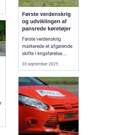
Første verdenskrig
og udviklingen af
pansrede køretøjer
Første verdenskrig
markerede et afgørende
skifte i krigsførelse.
Industrialiseringen
03 september 2025
havde allerede ændret
måden, hære blev
organiseret på, men
krigen i 1914-1918 blev
,
den første, hvor
e
pansrede k&os...