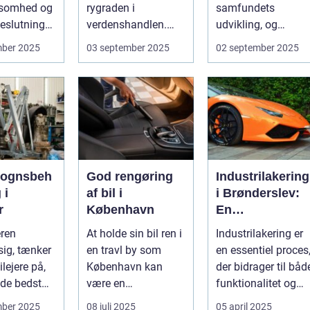
somhed og
rygraden i
samfundets
eslutninger.
verdenshandlen.
udvikling, og
kan hu...
Uanset om vi taler
cykelruter fortæller
mber 2025
03 september 2025
02 september 2025
dagligvarer til
e...
supermarkedet...
vognsbeh
God rengøring
Industrilakering
 i
af bil i
i Brønderslev:
r
København
En
kvalitetsløsning
eren
At holde sin bil ren i
Industrilakering er
til dit næste
ig, tænker
en travl by som
en essentiel proces
projekt
lejere på,
København kan
der bidrager til båd
de bedst
være en
funktionalitet og
..
udfordrende
æstetik...
mber 2025
08 juli 2025
05 april 2025