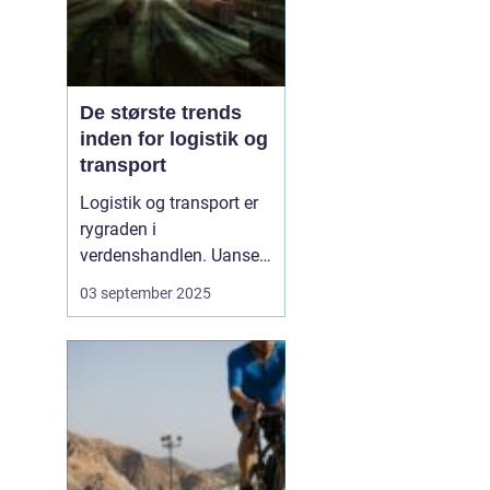
De største trends
inden for logistik og
transport
Logistik og transport er
rygraden i
verdenshandlen. Uanset
om vi taler dagligvarer til
03 september 2025
supermarkedet,
råmaterialer til industrien
eller pakker fra
onlinebutikker, så
afhænger alt af, at
transporten fungerer
effektivt. I de senere &a...