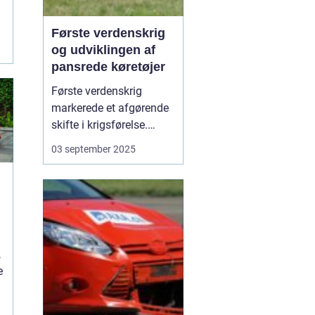
Første verdenskrig
og udviklingen af
pansrede køretøjer
Første verdenskrig
markerede et afgørende
skifte i krigsførelse.
Industrialiseringen
03 september 2025
havde allerede ændret
måden, hære blev
organiseret på, men
krigen i 1914-1918 blev
den første, hvor
pansrede k&os...
,
e