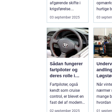
afgørende skifte i
opmærk
krigsførelse.
hurtige b
Industrialiser...
Små fejl 
03 september 2025
03 septe
Sådan fungerer
Under
fartpiloter og
andling
deres rolle i
Løgstø
sikkerhed
Fartpiloter, også
Når vint
kendt som cruise
nærmer s
control, er blevet en
mange bi
fast del af moderne
hvordan 
biler. Systemet g...
kan besk.
02 september 2025
01 septe