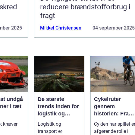
 skred
reducere brændstofforbrug i
fragt
mber 2025
Mikkel Christensen
04 september 2025
l at undgå
De største
Cykelruter
oner i tæt
trends inden for
gennem
logistik og
historien: Fra
transport
transport til
ik kræver
Logistik og
Cyklen har spillet e
fritid
transport er
afgørende rolle i