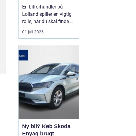
forhandler til dit
En bilforhandler på
næste bilkøb
Lolland spiller en vigtig
rolle, når du skal finde en
brugt bil, du kan stole på
01 juli 2026
i mange år. For mange er
bilen en nødvendighed i
hverdagen, og derfor
handler det ikke kun om
pris, men også om ...
Ny bil? Køb Skoda
Enyaq brugt