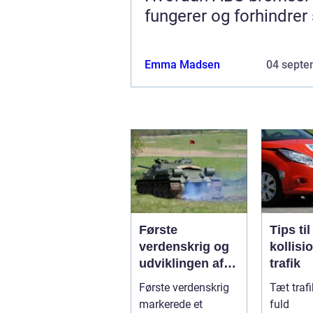
fungerer og forhindrer
Emma Madsen
04 septe
Første
Tips ti
verdenskrig og
kollisi
udviklingen af
trafik
pansrede
Første verdenskrig
Tæt traf
køretøjer
markerede et
fuld