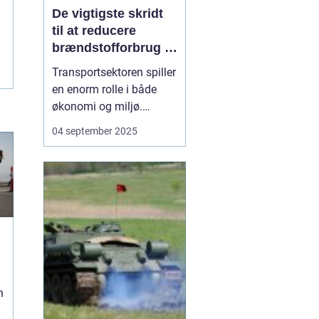
De vigtigste skridt
til at reducere
brændstofforbrug i
fragt
Transportsektoren spiller
en enorm rolle i både
økonomi og miljø.
Fragtbiler er uundværlige
04 september 2025
for at holde samfundet
kørende, men de bruger
også store mængder
brændstof og udleder
betydelige mæng...
n