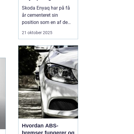
Skoda Enyaq har på få
år cementeret sin
position som en af de
mest populære elbiler på
21 oktober 2025
markedet – især blandt
familier og pendlere, der
ønsker at køre grønt
uden at gå på komp...
Hvordan ABS-
bremser fungerer og