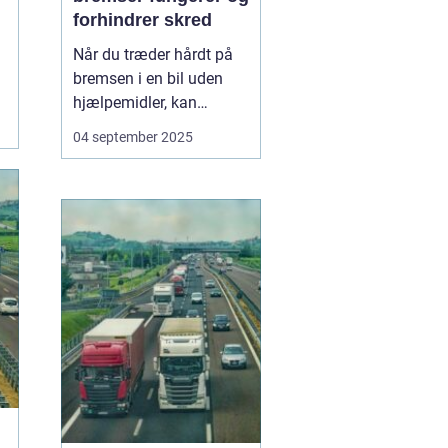
forhindrer skred
Når du træder hårdt på
bremsen i en bil uden
hjælpemidler, kan
hjulene låse sig fast, og
04 september 2025
bilen mister vejgrebet.
Det øger risikoen for, at
bilen skrider eller bliver
umulig at styre. For at
undgå dette...