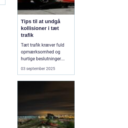
Tips til at undgå
kollisioner i tæt
trafik
Tæt trafik kræver fuld
opmærksomhed og
hurtige beslutninger.
Små fejl kan hurtigt føre
03 september 2025
til sammenstød, og
derfor er det afgørende
at kende de mest
effektive måder at
forebygge kollisioner på.
M...