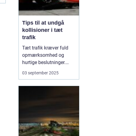
Tips til at undgå
kollisioner i tæt
trafik
Tæt trafik kræver fuld
opmærksomhed og
hurtige beslutninger.
Små fejl kan hurtigt føre
03 september 2025
til sammenstød, og
derfor er det afgørende
at kende de mest
effektive måder at
forebygge kollisioner på.
M...