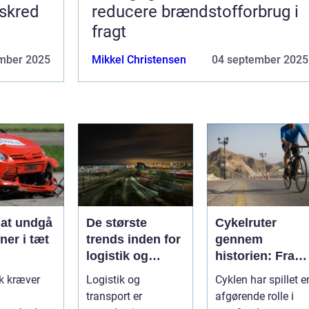
 skred
reducere brændstofforbrug i
fragt
mber 2025
Mikkel Christensen
04 september 2025
l at undgå
De største
Cykelruter
oner i tæt
trends inden for
gennem
logistik og
historien: Fra
transport
transport til
ik kræver
Logistik og
Cyklen har spillet e
fritid
transport er
afgørende rolle i