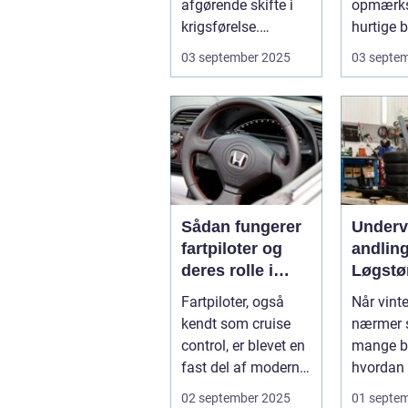
afgørende skifte i
opmærk
krigsførelse.
hurtige b
Industrialiser...
Små fejl 
03 september 2025
03 septe
Sådan fungerer
Under
fartpiloter og
andling
deres rolle i
Løgstø
sikkerhed
Fartpiloter, også
Når vint
kendt som cruise
nærmer s
control, er blevet en
mange bi
fast del af moderne
hvordan 
biler. Systemet g...
kan besk.
02 september 2025
01 septe