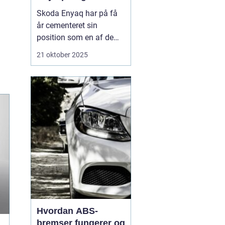
Skoda Enyaq har på få
år cementeret sin
position som en af de
mest populære elbiler på
21 oktober 2025
markedet – især blandt
familier og pendlere, der
ønsker at køre grønt
uden at gå på komp...
Hvordan ABS-
bremser fungerer og