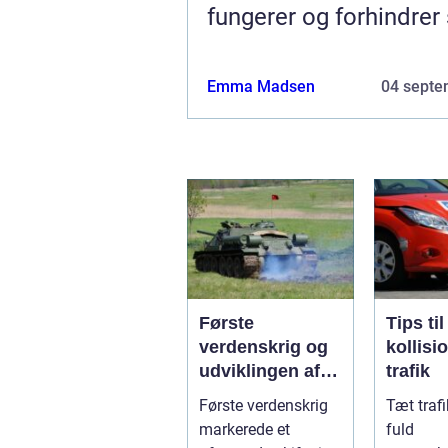
fungerer og forhindrer
Emma Madsen
04 septe
Første
Tips ti
verdenskrig og
kollisi
udviklingen af
trafik
pansrede
Første verdenskrig
Tæt traf
køretøjer
markerede et
fuld