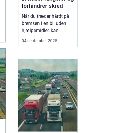
forhindrer skred
Når du træder hårdt på
bremsen i en bil uden
hjælpemidler, kan
hjulene låse sig fast, og
04 september 2025
bilen mister vejgrebet.
Det øger risikoen for, at
bilen skrider eller bliver
umulig at styre. For at
undgå dette...