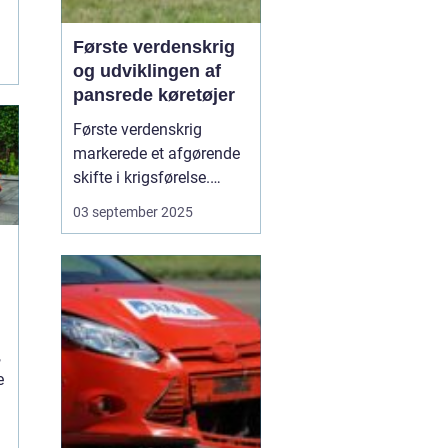
Første verdenskrig
og udviklingen af
pansrede køretøjer
Første verdenskrig
markerede et afgørende
skifte i krigsførelse.
Industrialiseringen
03 september 2025
havde allerede ændret
måden, hære blev
organiseret på, men
krigen i 1914-1918 blev
den første, hvor
pansrede k&os...
,
e