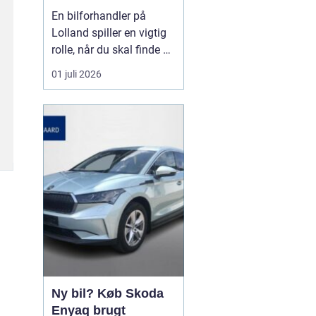
forhandler til dit
En bilforhandler på
næste bilkøb
Lolland spiller en vigtig
rolle, når du skal finde en
brugt bil, du kan stole på
01 juli 2026
i mange år. For mange er
bilen en nødvendighed i
hverdagen, og derfor
handler det ikke kun om
pris, men også om ...
Ny bil? Køb Skoda
Enyaq brugt