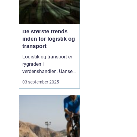
De største trends
inden for logistik og
transport
Logistik og transport er
rygraden i
verdenshandlen. Uanset
om vi taler dagligvarer til
03 september 2025
supermarkedet,
råmaterialer til industrien
eller pakker fra
onlinebutikker, så
afhænger alt af, at
transporten fungerer
effektivt. I de senere &a...