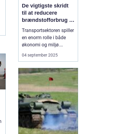
De vigtigste skridt
til at reducere
brændstofforbrug i
fragt
Transportsektoren spiller
en enorm rolle i både
økonomi og miljø.
Fragtbiler er uundværlige
04 september 2025
for at holde samfundet
kørende, men de bruger
også store mængder
brændstof og udleder
betydelige mæng...
n