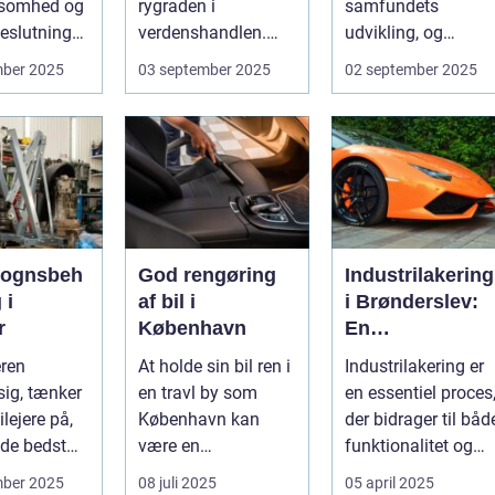
somhed og
rygraden i
samfundets
eslutninger.
verdenshandlen.
udvikling, og
kan hu...
Uanset om vi taler
cykelruter fortæller
mber 2025
03 september 2025
02 september 2025
dagligvarer til
e...
supermarkedet...
vognsbeh
God rengøring
Industrilakering
 i
af bil i
i Brønderslev:
r
København
En
kvalitetsløsning
eren
At holde sin bil ren i
Industrilakering er
til dit næste
ig, tænker
en travl by som
en essentiel proces
projekt
lejere på,
København kan
der bidrager til båd
de bedst
være en
funktionalitet og
..
udfordrende
æstetik...
mber 2025
08 juli 2025
05 april 2025