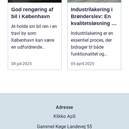
God rengøring af
Industrilakering i
bil i København
Brønderslev: En
kvalitetsløsning til
At holde sin bil ren i en
dit næste projekt
travl by som
Industrilakering er en
København kan være
essentiel proces, der
en udfordrende
bidrager til både
opgave. Med de...
funktionalitet og
æstetik...
08 juli 2025
05 april 2025
Adresse